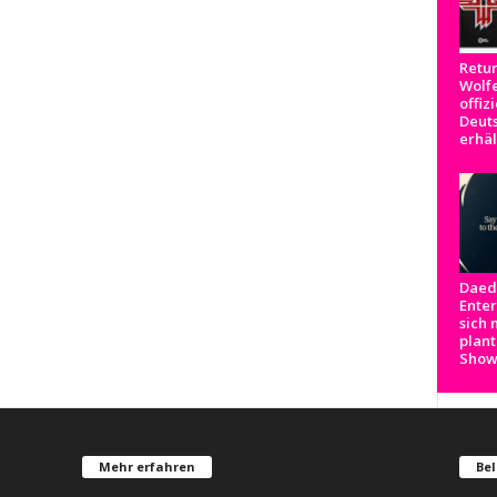
Retur
Wolfe
offizi
Deut
erhäl
Daed
Ente
sich 
plant
Show
Mehr erfahren
Bel