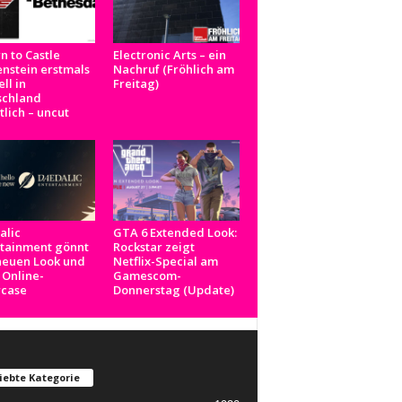
n to Castle
Electronic Arts – ein
nstein erstmals
Nachruf (Fröhlich am
ell in
Freitag)
schland
tlich – uncut
alic
GTA 6 Extended Look:
rtainment gönnt
Rockstar zeigt
neuen Look und
Netflix-Special am
 Online-
Gamescom-
case
Donnerstag (Update)
iebte Kategorie