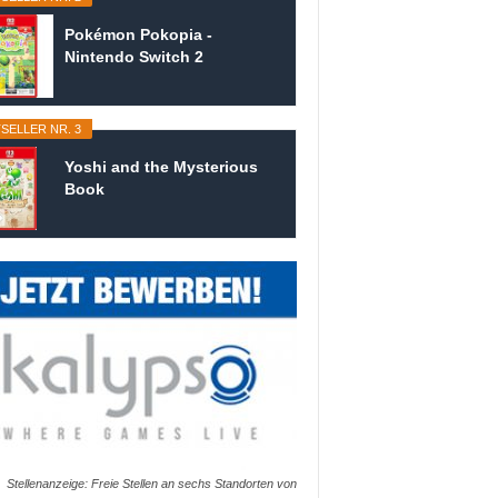
Pokémon Pokopia -
Nintendo Switch 2
SELLER NR. 3
Yoshi and the Mysterious
Book
Stellenanzeige: Freie Stellen an sechs Standorten von