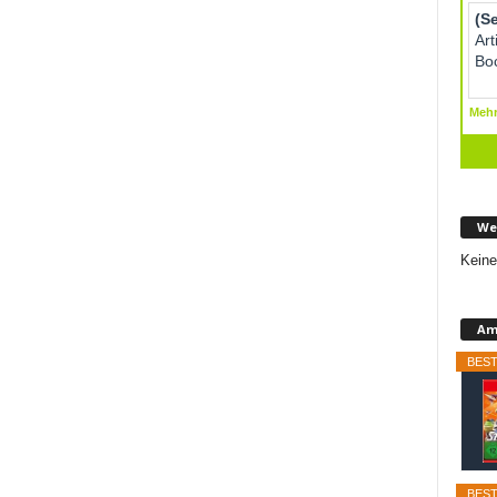
We
Keine
Am
BEST
BEST