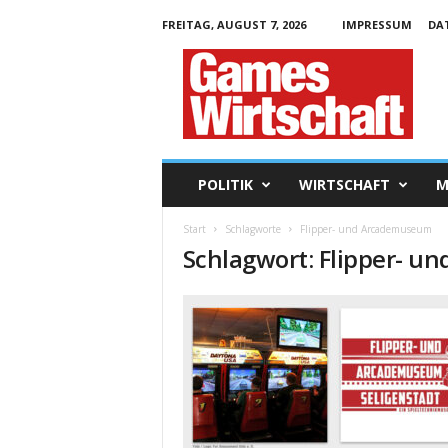
FREITAG, AUGUST 7, 2026
IMPRESSUM
DA
G
a
m
e
s
W
i
POLITIK
WIRTSCHAFT
M
r
t
Start
Schlagworte
Flipper- und Arcademuseum
s
Schlagwort: Flipper- 
c
h
a
f
t
.
d
e