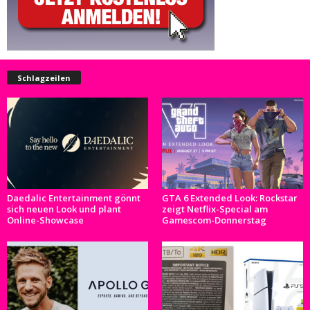
Schlagzeilen
Daedalic Entertainment gönnt
GTA 6 Extended Look: Rockstar
sich neuen Look und plant
zeigt Netflix-Special am
Online-Showcase
Gamescom-Donnerstag