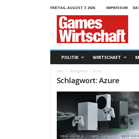
FREITAG, AUGUST 7, 2026
IMPRESSUM
DA
G
a
m
e
s
W
i
POLITIK
WIRTSCHAFT
M
r
t
Start
Schlagworte
Azure
s
Schlagwort: Azure
c
h
a
f
t
.
d
e