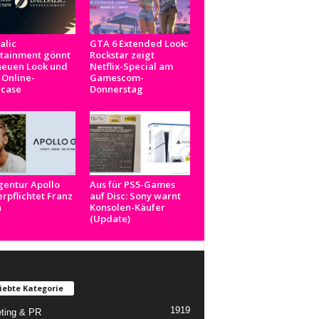
alic
GTA 6 Extended Look:
rtainment gönnt
Rockstar zeigt
neuen Look und
Netflix-Special am
 Online-
Gamescom-
case
Donnerstag
gentur Apollo
Aus für PS5-Games
rpflichtet Franz
auf Disc: Sony warnt
n
Konsolen-Käufer
(Update)
iebte Kategorie
1919
ting & PR