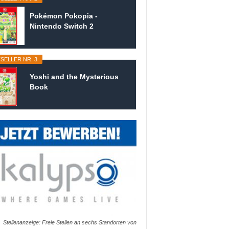
Pokémon Pokopia -
Nintendo Switch 2
SELLER NR. 3
Yoshi and the Mysterious
Book
Stellenanzeige: Freie Stellen an sechs Standorten von