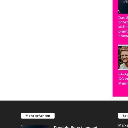
Daed
Ente
sich 
plant
Show
EA-A
GG ve
Man
Mehr erfahren
Bel
Marke
Daedalic Entertainment