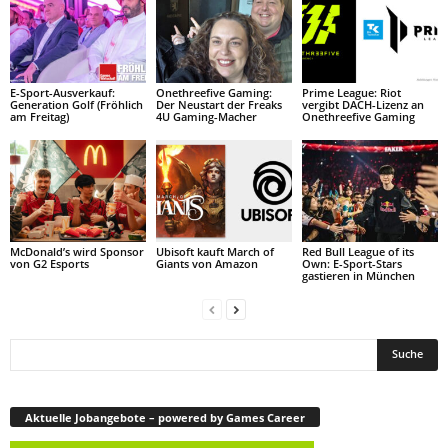
E-Sport-Ausverkauf:
Onethreefive Gaming:
Prime League: Riot
Generation Golf (Fröhlich
Der Neustart der Freaks
vergibt DACH-Lizenz an
am Freitag)
4U Gaming-Macher
Onethreefive Gaming
McDonald’s wird Sponsor
Ubisoft kauft March of
Red Bull League of its
von G2 Esports
Giants von Amazon
Own: E-Sport-Stars
gastieren in München
Aktuelle Jobangebote – powered by Games Career