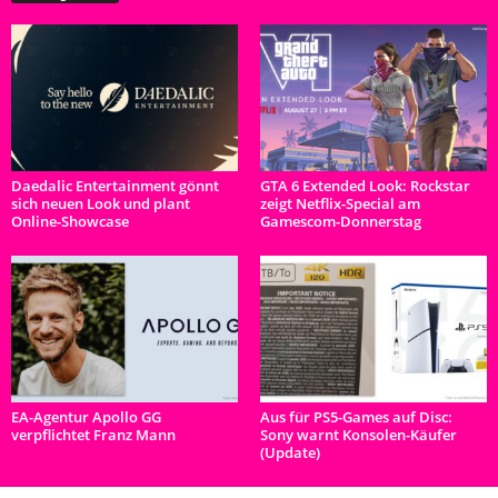
Daedalic Entertainment gönnt
GTA 6 Extended Look: Rockstar
sich neuen Look und plant
zeigt Netflix-Special am
Online-Showcase
Gamescom-Donnerstag
EA-Agentur Apollo GG
Aus für PS5-Games auf Disc:
verpflichtet Franz Mann
Sony warnt Konsolen-Käufer
(Update)