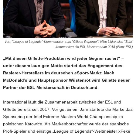
Vom "League of Legends"-Kommentator zum "Gillette Reporter": Nico Linke alias "Sola"
kommentiert die ESL Meisterschaft 2018 (Foto: ESL)
„Mit diesen Gillette-Produkten wird jeder Gegner rasiert“ –
unter diesem launigen Motto startet das Engagement des
Rasierer-Herstellers im deutschen eSport-Markt: Nach
McDonald’s und Hauptsponsor Wüstenrot wird Gillette neuer
Partner der ESL Meisterschaft in Deutschland.
International läuft die Zusammenarbeit zwischen der ESL und
Gillette bereits seit 2017: Vor gut einem Jahr startete die Marke das
Sponsoring der Intel Extreme Masters World Championship im
polnischen Katowice. Als Markenbotschafter wurde der spanische
Profi-Spieler und einstige „League of Legends“-Weltmeister xPeke