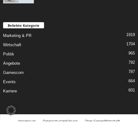
Beliebte Kategorie
1919
Marketing & PR
1704
Wirtschaft
965
Politik
792
Angebote
787
Gamescom
664
Events
601
Karriere
Impressum
Datenschutzerklärung
Über GamesWirtschaft
So erreichen Sie uns
Mediadaten / Werbung
Newsletter
©