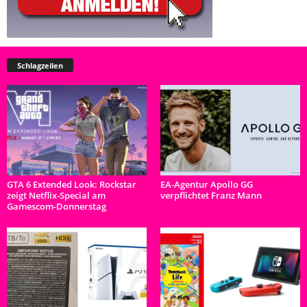
Schlagzeilen
GTA 6 Extended Look: Rockstar
EA-Agentur Apollo GG
zeigt Netflix-Special am
verpflichtet Franz Mann
Gamescom-Donnerstag