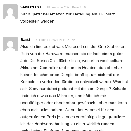
Sebastian B
18. Februar 2021 Beim 11:03
Kann *jetzt* bei Amazon zur Lieferung am 16. März
vorbestellt werden.
Basti
16. Februar 2021 Beim 21:55
Also ich find es gut was Microsoft seit der One X abliefert.
Rein von der Hardware machen sie einfach einen guten
Job. Die Series X ist flüster leise, weiterhin wechselbare
Akkus am Controller und nun ein Headset das offenbar
keinen bescheuerten Dongle benötigt um sich mit der
Konsole zu verbinden für die es entwickelt wurde. Was hat
sich Sony nur dabei gedacht mit diesem Dongle? Schade
finde ich etwas das Mikrofon, das hätte ich mir
unauffälliger oder abnehmbar gewünscht, aber man kann
eben nicht alles haben. Wenn das Headset für den
aufgerufenen Preis jetzt noch vernünftig klingt, gratuliere
ich der Hardwareabteilung zu einer wirklich runden
technischen Platform. Nun muss nur noch die