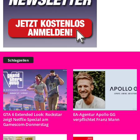
Schlagzeilen
GTA 6 Extended Look: Rockstar
EA-Agentur Apollo GG
zeigt Netflix-Special am
verpflichtet Franz Mann
Gamescom-Donnerstag