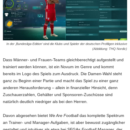
In der ‚Bundesliga-Edition‘ sind die Klubs und Spieler der deutschen Profiligen inklusive
(Abbildung: THQ Nordic)
Dass Männer- und Frauen-Teams gleichberechtigt aufgestellt und
trainiert werden können, ist ein Novum im Genre und kommt
bereits im Logo des Spiels zum Ausdruck. Die Damen-Wahl steht
ganz zu Beginn einer Partie und macht das Spiel zu einer ganz
anderen Herausforderung – allein in finanzieller Hinsicht, denn
Zuschauerzahlen, Gehälter und Sponsoren-Zuschüsse sind
natürlich deutlich niedriger als bei den Herren.
Davon abgesehen bietet
We Are Football
das komplette Spektrum
an Trainer- und Manager-Aufgaben, ist aber bewusst zugänglicher
gestaltet und intuitiver als etwa bei SEGAs
Football Manager
, der