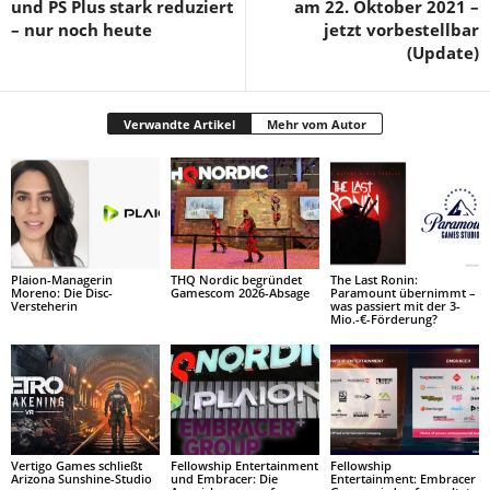
und PS Plus stark reduziert
am 22. Oktober 2021 –
– nur noch heute
jetzt vorbestellbar
(Update)
Verwandte Artikel
Mehr vom Autor
Plaion-Managerin
THQ Nordic begründet
The Last Ronin:
Moreno: Die Disc-
Gamescom 2026-Absage
Paramount übernimmt –
Versteherin
was passiert mit der 3-
Mio.-€-Förderung?
Vertigo Games schließt
Fellowship Entertainment
Fellowship
Arizona Sunshine-Studio
und Embracer: Die
Entertainment: Embracer