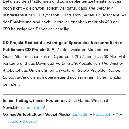
Details zu den Plattformen und zum geplanten Zeitfenster gibt es
noch nicht – gleichwohl spricht viel dafür, dass
The Witcher 4
mindestens für PC, PlayStation 5 und Xbox Series X/S erscheint. An
der Entwicklung sind nach Hersteller-Angaben mehr als 400 der
650 hauseigenen Entwickler beteiligt.
CD Projekt Red ist die wichtigste Sparte des börsennotierten
Publishers CD Projekt S. A.
Zu den weiteren Marken und
Geschäftsbereichen zählen Cyberpunk 2077 (mehr als 30 Mio. Mal
verkauft) und das Download-Portal GOG. Abseits von
The Witcher
4
arbeitet das Unternehmen an weiteren Spiele-Projekten (
Orion
,
Sirius
,
Hadar
), die sich überwiegend noch in einem frühen Stadium
befinden.
Immer freitags, immer kostenlos:
Jetzt GamesWirtschaft-
Newsletter
abonnieren
!
GamesWirtschaft auf Social Media:
LinkedIn
●
Facebook
●
X
●
Threads
●
Bluesky