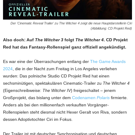
Der 'Cinematic Reveal Trailer' zu The Witcher 4 zeigt die neue Hauptdarstellerin Ciri
(Abbildung: CD Projekt Red)
Also doch: Auf
The Witcher 3
folgt
The Witcher 4
. CD Projekt
Red hat das Fantasy-Rollenspiel ganz offiziell angekündigt.
Es war eine der Überraschungen entlang der
The Game Awards
2024
, die in der Nacht zum Freitag in Los Angeles verliehen
wurden: Das polnische Studio CD Projekt Red hat einen
sechsminütigen, spektakulären Cinematic-Trailer zu
The Witcher 4
(Eigenschreibweise:
The Witcher IV
) freigeschaltet – jenem
Großprojekt, das bislang unter dem
Codenamen
Polaris
firmierte.
Anders als bei den millionenfach verkauften Vorgänger-
Rollenspielen steht diesmal nicht Hexer Geralt von Riva, sondern
dessen Adoptivtochter Ciri im Fokus.
Der Trailer ist mit deutscher Synchronisation und deutschen