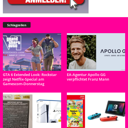
Schlagzeilen
GTA 6 Extended Look: Rockstar
EA-Agentur Apollo GG
zeigt Netflix-Special am
verpflichtet Franz Mann
Gamescom-Donnerstag