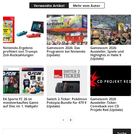
Verwandte Artikel
Mehr vom Autor
Nintendo-Ergebnis
Gamescom 2026: Das
Gamescom 2026:
profitiert von Trumps
Programm bei Nintendo
Aussteller, Spiele und
Zoll-Rückzahlungen
(Update)
Highlights in Halle 9
(Update)
EA Sports FC 26 ist
Switch 2-Ticker: Pokémon
Gamescom 2026
meistverkauftes Game
Pokopia-Bundle für 479 €
Aussteller-Ticker:
auf Disc im 1. Halbjahr
(Update)
Comeback von CD
Projekt Red (Update)