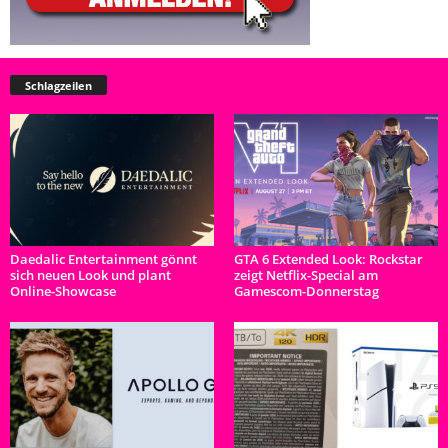
Schlagzeilen
Daedalic Entertainment gönnt
GTA 6 Extended Look: Rockstar
sich neuen Look und plant
zeigt Netflix-Special am
Online-Showcase
Gamescom-Donnerstag