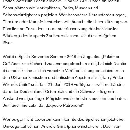
Potter-Welt zum Leben erweckt – und via GPS-Daten an realen
Schauplätzen wie Marktplätzen, Parks, Museen und
Sehenswürdigkeiten projiziert. Wer besondere Herausforderungen,
Turniere oder Kämpfe bestreiten will, braucht die Unterstützung von
Familie und Freunden – nur unter Ausnutzung der individuellen
Stärken jedes
Muggels
Zauberers lassen sich diese Aufgaben
lösen.
Weil die Spiele-Server im Sommer 2016 im Zuge des „Pokémon
Go“-Ansturms röchelnd zusammengebrochen sind, hat sich Niantic
diesmal für eine zeitlich versetzte Veröffentlichung entschieden. In
den US-amerikanischen und britischen Appstores ist „Harry Potter:
Wizards Unite“ seit dem 21. Juni 2019 verfügbar – weitere Länder,
darunter Deutschland, Österreich und die Schweiz – folgen im
Abstand weniger Tage. Möglicherweise heißt es noch im Laufe des
Juni auch hierzulande: „Expecto Patronum!“
Wer es gar nicht abwarten kann, könnte das Spiel schon jetzt über
Umwege auf seinem Android-Smartphone installieren. Doch von