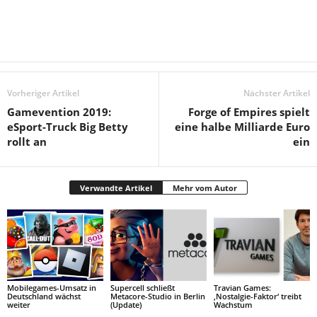
Vorheriger Artikel
Nächster Artikel
Gamevention 2019:
Forge of Empires spielt
eSport-Truck Big Betty
eine halbe Milliarde Euro
rollt an
ein
Verwandte Artikel
Mehr vom Autor
Mobilegames-Umsatz in
Supercell schließt
Travian Games:
Deutschland wächst
Metacore-Studio in Berlin
‚Nostalgie-Faktor‘ treibt
weiter
(Update)
Wachstum