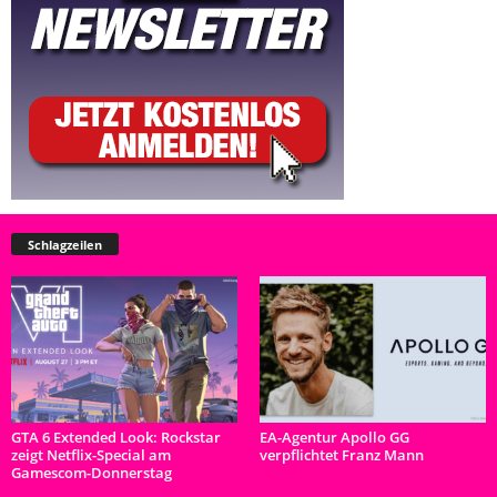
Schlagzeilen
GTA 6 Extended Look: Rockstar
EA-Agentur Apollo GG
zeigt Netflix-Special am
verpflichtet Franz Mann
Gamescom-Donnerstag