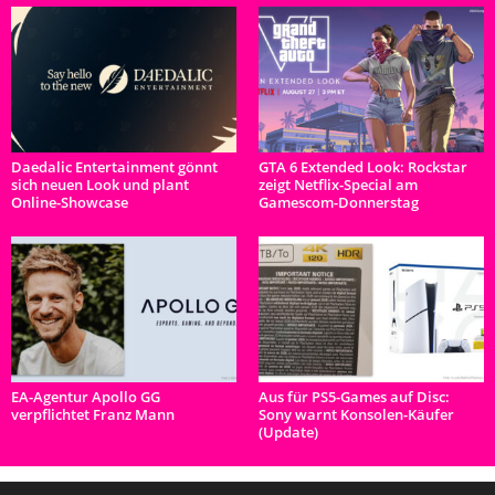
Daedalic Entertainment gönnt
GTA 6 Extended Look: Rockstar
sich neuen Look und plant
zeigt Netflix-Special am
Online-Showcase
Gamescom-Donnerstag
EA-Agentur Apollo GG
Aus für PS5-Games auf Disc:
verpflichtet Franz Mann
Sony warnt Konsolen-Käufer
(Update)