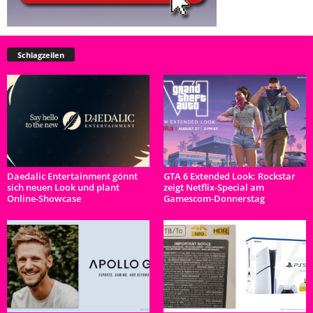
Schlagzeilen
Daedalic Entertainment gönnt
GTA 6 Extended Look: Rockstar
sich neuen Look und plant
zeigt Netflix-Special am
Online-Showcase
Gamescom-Donnerstag