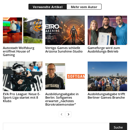
Verwandte Artikel
Mehr vom Autor
Autostadt Wolfsburg
Vertigo Games schließt
Gameforge wird zum
eröffnet House of
Arizona Sunshine-Studio
Ausbildungs-Betrieb
Gaming
EVA Pro League: Neue E-
Ausbildungsabgabe in
Ausbildungsabgabe trifft
Sport-Liga startet mit 8
Berlin: Softgames
Berliner Games-Branche
Klubs
erwartet „nächstes
Bürokratiemonster“