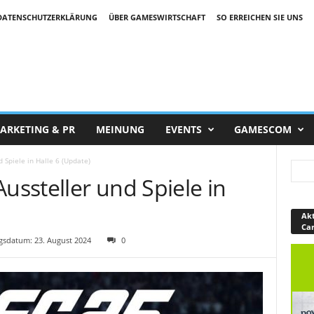
DATENSCHUTZERKLÄRUNG
ÜBER GAMESWIRTSCHAFT
SO ERREICHEN SIE UNS
ARKETING & PR
MEINUNG
EVENTS
GAMESCOM
Spiele in Halle 6 (Update)
ssteller und Spiele in
Akt
Ca
sdatum: 23. August 2024
0