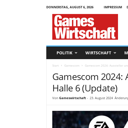
DONNERSTAG, AUGUST 6, 2026
IMPRESSUM
G
a
m
e
s
W
i
POLITIK
WIRTSCHAFT
M
r
t
Start
Gamescom
Gamescom 2024: Aussteller und 
s
Gamescom 2024: Au
c
h
Halle 6 (Update)
a
f
t
Von
Gameswirtschaft
-
23. August 2024
Änderung
.
d
e