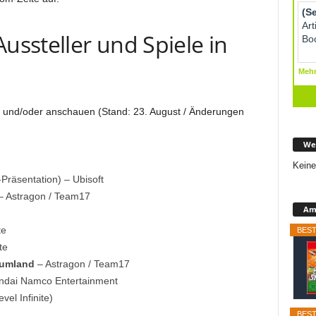
ssteller und Spiele in
len und/oder anschauen (Stand: 23. August / Änderungen
We
Keine
-Präsentation) – Ubisoft
 Astragon / Team17
Ama
te
BEST
te
aumland
– Astragon / Team17
ndai Namco Entertainment
el Infinite)
BEST