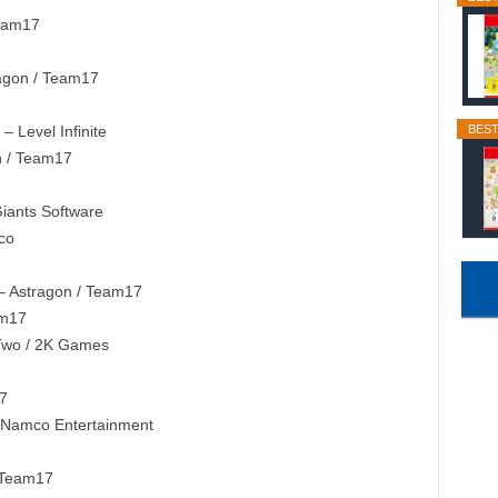
eam17
agon / Team17
BEST
E
– Level Infinite
n / Team17
iants Software
co
 Astragon / Team17
am17
Two / 2K Games
7
 Namco Entertainment
 Team17