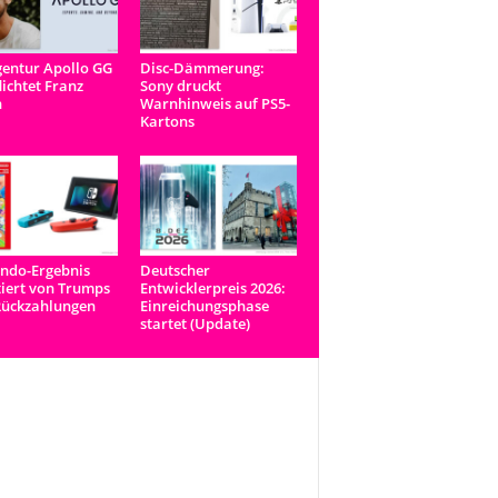
entur Apollo GG
Disc-Dämmerung:
lichtet Franz
Sony druckt
n
Warnhinweis auf PS5-
Kartons
ndo-Ergebnis
Deutscher
tiert von Trumps
Entwicklerpreis 2026:
Rückzahlungen
Einreichungsphase
startet (Update)