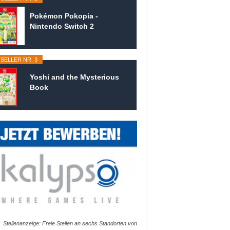
Pokémon Pokopia -
Nintendo Switch 2
SELLER NR. 3
Yoshi and the Mysterious
Book
Stellenanzeige: Freie Stellen an sechs Standorten von