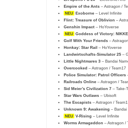
Empire of the Ants
– Astragon / T
NEU
Exoborne
– Level Infinite
Flint: Treasure of Oblivion
– Astr
Genshin Impact
– HoYoverse
NEU
Goddess of Victory: NIKK
Golf With Your Friends
– Astrago
Honkay: Star Rail
– HoYoverse
Landwirtschafts-Simulator 25
– G
Little Nightmares 3
– Bandai Nam
Overcooked
– Astragon / Team17
Police Simulator: Patrol Officers
–
Railroads Online
– Astragon / Te
Sid Meier’s Civilization 7
– Take-
Star Wars Outlaws
– Ubisoft
The Escapists
– Astragon / Team1
Unknown 9: Awakening
– Bandai
NEU
V-Rising
– Level Infinite
Worms Armageddon
– Astragon /