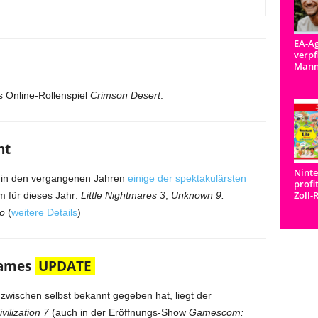
EA-Ag
verpf
Man
s Online-Rollenspiel
Crimson Desert
.
nt
Ninte
at in den vergangenen Jahren
einige der spektakulärsten
profi
Zoll-
m für dieses Jahr:
Little Nightmares 3
,
Unknown 9:
o
(
weitere Details
)
Games
UPDATE
nzwischen selbst bekannt gegeben hat, liegt der
vilization 7
(auch in der Eröffnungs-Show
Gamescom: