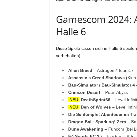
Gamescom 2024: Au
Halle 6
Diese Spiele lassen sich in Halle 6 spie
vorbehalten):
Alien Breed
– Astragon / Team17
Assassin’s Creed Shadows (
Kino
Bau-Simulator / Bau-Simulator 4
–
Crimson Desert
– Pearl Abyss
NEU
DeathSprint66
– Level Infini
NEU
Den of Wolves –
Level Infini
Die Schlümpfe: Abenteuer im Tr
Dragon Ball: Sparking! Zero
– Ba
Dune Awakening
– Funcom (bei Lev
EA Sports FC 25
– Electronic Arts