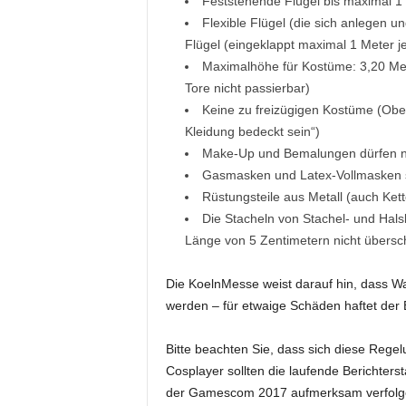
Feststehende Flügel bis maximal 1
Flexible Flügel (die sich anlegen u
Flügel (eingeklappt maximal 1 Meter je
Maximalhöhe für Kostüme: 3,20 Met
Tore nicht passierbar)
Keine zu freizügigen Kostüme (Obe
Kleidung bedeckt sein“)
Make-Up und Bemalungen dürfen ni
Gasmasken und Latex-Vollmasken s
Rüstungsteile aus Metall (auch Ket
Die Stacheln von Stachel- und Hal
Länge von 5 Zentimetern nicht übersc
Die KoelnMesse weist darauf hin, dass Wa
werden – für etwaige Schäden haftet der B
Bitte beachten Sie, dass sich diese Regel
Cosplayer sollten die laufende Berichter
der Gamescom 2017 aufmerksam verfolg