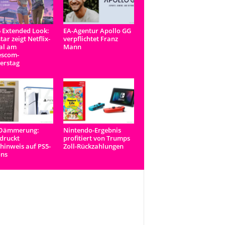
 Extended Look:
EA-Agentur Apollo GG
tar zeigt Netflix-
verpflichtet Franz
al am
Mann
scom-
erstag
-Dämmerung:
Nintendo-Ergebnis
druckt
profitiert von Trumps
inweis auf PS5-
Zoll-Rückzahlungen
ons