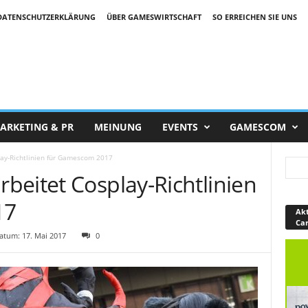
DATENSCHUTZERKLÄRUNG
ÜBER GAMESWIRTSCHAFT
SO ERREICHEN SIE UNS
ARKETING & PR
MEINUNG
EVENTS
GAMESCOM
ay-Richtlinien für Gamescom 2017
beitet Cosplay-Richtlinien
17
Akt
Ca
tum: 17. Mai 2017
0