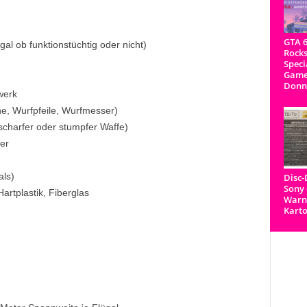
GTA 6
gal ob funktionstüchtig oder nicht)
Rocks
Speci
Game
Donn
werk
e, Wurfpfeile, Wurfmesser)
scharfer oder stumpfer Waffe)
er
als)
Disc
Sony 
artplastik, Fiberglas
Warnh
Kart