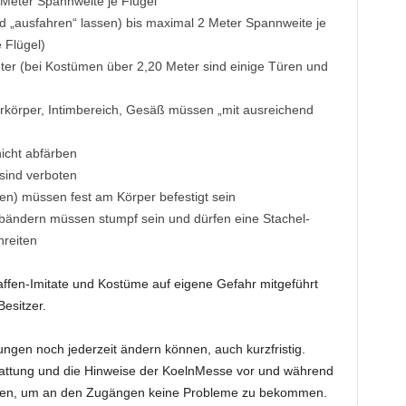
 Meter Spannweite je Flügel
nd „ausfahren“ lassen) bis maximal 2 Meter Spannweite je
 Flügel)
er (bei Kostümen über 2,20 Meter sind einige Türen und
rkörper, Intimbereich, Gesäß müssen „mit ausreichend
cht abfärben
ind verboten
ten) müssen fest am Körper befestigt sein
sbändern müssen stumpf sein und dürfen eine Stachel-
hreiten
ffen-Imitate und Kostüme auf eigene Gefahr mitgeführt
esitzer.
ungen noch jederzeit ändern können, auch kurzfristig.
stattung und die Hinweise der KoelnMesse vor und während
en, um an den Zugängen keine Probleme zu bekommen.