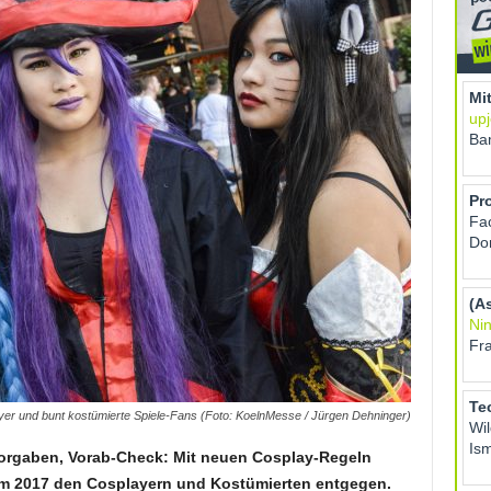
 und bunt kostümierte Spiele-Fans (Foto: KoelnMesse / Jürgen Dehninger)
orgaben, Vorab-Check: Mit neuen Cosplay-Regeln
m 2017 den Cosplayern und Kostümierten entgegen.