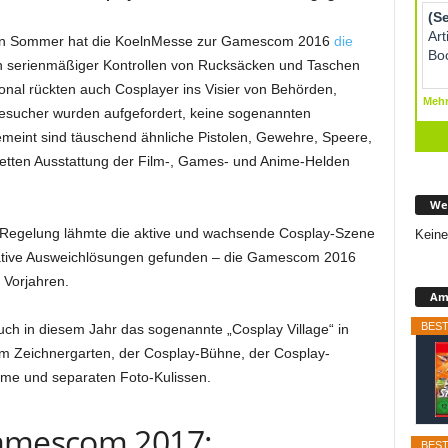
nen Sommer hat die KoelnMesse zur Gamescom 2016
die
n serienmäßiger Kontrollen von Rucksäcken und Taschen
nal rückten auch Cosplayer ins Visier von Behörden,
Besucher wurden aufgefordert, keine sogenannten
meint sind täuschend ähnliche Pistolen, Gewehre, Speere,
etten Ausstattung der Film-, Games- und Anime-Helden
We
te Regelung lähmte die aktive und wachsende Cosplay-Szene
Keine
eative Ausweichlösungen gefunden – die Gamescom 2016
 Vorjahren.
Ama
BEST
uch in diesem Jahr das sogenannte „Cosplay Village“ in
nem Zeichnergarten, der Cosplay-Bühne, der Cosplay-
me und separaten Foto-Kulissen.
Gamescom 2017:
BEST