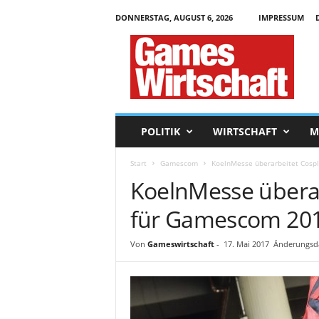
DONNERSTAG, AUGUST 6, 2026
IMPRESSUM
G
a
m
e
s
W
i
POLITIK
WIRTSCHAFT
M
r
t
Start
Gamescom
KoelnMesse überarbeitet Cospl
s
KoelnMesse überar
c
h
für Gamescom 20
a
f
t
Von
Gameswirtschaft
-
17. Mai 2017
Änderungsda
.
d
e