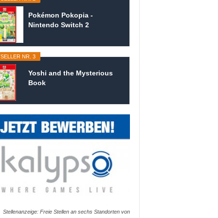
Pokémon Pokopia -
Nintendo Switch 2
SELLER NR. 3
Yoshi and the Mysterious
Book
Stellenanzeige: Freie Stellen an sechs Standorten von