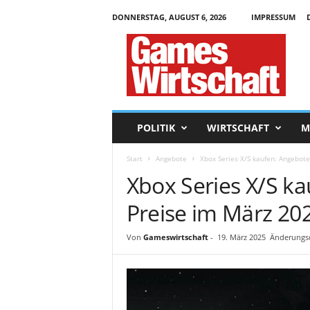
DONNERSTAG, AUGUST 6, 2026
IMPRESSUM
G
a
m
e
s
W
i
POLITIK
WIRTSCHAFT
M
r
t
Start
Angebote
Xbox Series X/S kaufen: Angebot
s
Xbox Series X/S k
c
h
Preise im März 20
a
f
t
Von
Gameswirtschaft
-
19. März 2025
Änderungsd
.
d
e