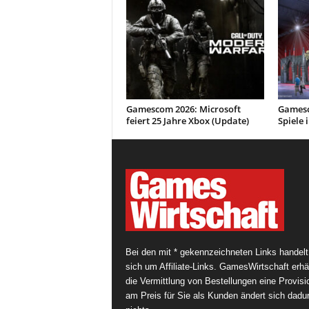
Gamescom 2026: Microsoft
Gamesc
feiert 25 Jahre Xbox (Update)
Spiele 
Bei den mit * gekennzeichneten Links handelt
sich um Affiliate-Links. GamesWirtschaft erhäl
die Vermittlung von Bestellungen eine Provisi
am Preis für Sie als Kunden ändert sich dadu