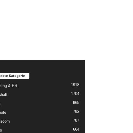
iebte Kategorie
1918
ting & PR
1704
chaft
965
k
792
ote
787
scom
664
s