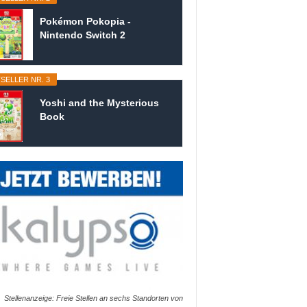
Pokémon Pokopia -
Nintendo Switch 2
SELLER NR. 3
Yoshi and the Mysterious
Book
Stellenanzeige: Freie Stellen an sechs Standorten von