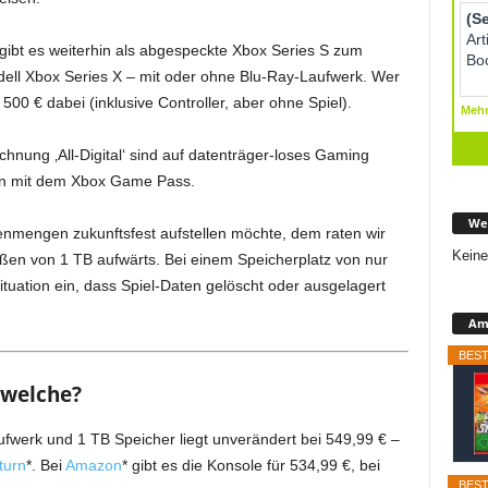
ibt es weiterhin als abgespeckte Xbox Series S zum
dell Xbox Series X – mit oder ohne Blu-Ray-Laufwerk. Wer
 500 € dabei (inklusive Controller, aber ohne Spiel).
ichnung ‚All-Digital‘ sind auf datenträger-loses Gaming
ion mit dem Xbox Game Pass.
We
enmengen zukunftsfest aufstellen möchte, dem raten wir
Keine
ßen von 1 TB aufwärts. Bei einem Speicherplatz von nur
tuation ein, dass Spiel-Daten gelöscht oder ausgelagert
Ama
BEST
 welche?
fwerk und 1 TB Speicher liegt unverändert bei 549,99 € –
turn
*. Bei
Amazon
* gibt es die Konsole für 534,99 €, bei
BEST