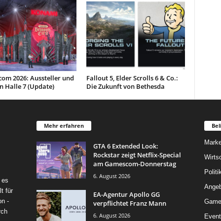
om 2026: Aussteller und
Fallout 5, Elder Scrolls 6 & Co.:
in Halle 7 (Update)
Die Zukunft von Bethesda
Mehr erfahren
Bel
Marke
GTA 6 Extended Look:
Rockstar zeigt Netflix-Special
Wirts
am Gamescom-Donnerstag
Politi
6. August 2026
 es
Angeb
t für
EA-Agentur Apollo GG
on -
Game
verpflichtet Franz Mann
rch
6. August 2026
Event