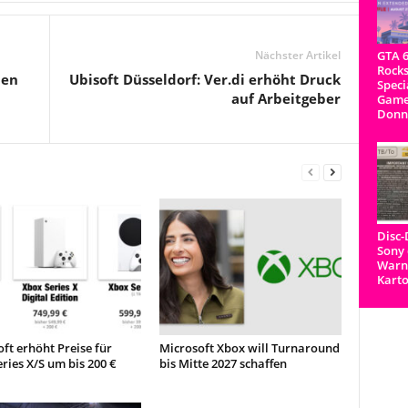
GTA 6
Nächster Artikel
Rocks
den
Ubisoft Düsseldorf: Ver.di erhöht Druck
Speci
auf Arbeitgeber
Game
Donn
Disc
Sony 
Warnh
Kart
ft erhöht Preise für
Microsoft Xbox will Turnaround
ries X/S um bis 200 €
bis Mitte 2027 schaffen