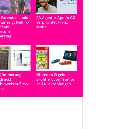
 Extended Look:
EA-Agentur Apollo GG
tar zeigt Netflix-
verpflichtet Franz
al am
Mann
scom-
erstag
-Dämmerung:
Nintendo-Ergebnis
druckt
profitiert von Trumps
inweis auf PS5-
Zoll-Rückzahlungen
ons