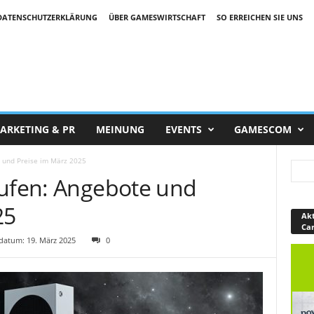
DATENSCHUTZERKLÄRUNG
ÜBER GAMESWIRTSCHAFT
SO ERREICHEN SIE UNS
ARKETING & PR
MEINUNG
EVENTS
GAMESCOM
e und Preise im März 2025
aufen: Angebote und
25
Akt
Ca
atum: 19. März 2025
0