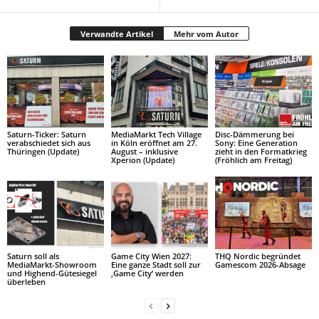
Verwandte Artikel
Mehr vom Autor
Saturn-Ticker: Saturn
MediaMarkt Tech Village
Disc-Dämmerung bei
verabschiedet sich aus
in Köln eröffnet am 27.
Sony: Eine Generation
Thüringen (Update)
August – inklusive
zieht in den Formatkrieg
Xperion (Update)
(Fröhlich am Freitag)
Saturn soll als
Game City Wien 2027:
THQ Nordic begründet
MediaMarkt-Showroom
Eine ganze Stadt soll zur
Gamescom 2026-Absage
und Highend-Gütesiegel
‚Game City‘ werden
überleben