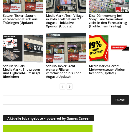
Saturn-Ticker: Saturn
MediaMarkt Tech Village
Disc-Dämmerung bei
verabschiedet sich aus
in Köln eröffnet am 27.
Sony: Eine Generation
Thüringen (Update)
August – inklusive
zieht in den Formatkrieg
Xperion (Update)
(Fröhlich am Freitag)
Saturn soll als
Saturn-Ticker: Acht
MediaMarkt-Ticker:
MediaMarkt-Showroom
weitere Filialen
Mehrwertsteuer-Aktion
und Highend-Gütesiegel
verschwinden bis Ende
beendet (Update)
überleben
August (Update)
Aktuelle Jobangebote – powered by Games Career