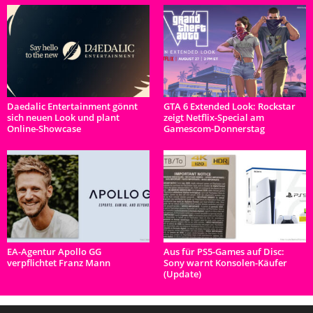
Daedalic Entertainment gönnt
GTA 6 Extended Look: Rockstar
sich neuen Look und plant
zeigt Netflix-Special am
Online-Showcase
Gamescom-Donnerstag
EA-Agentur Apollo GG
Aus für PS5-Games auf Disc:
verpflichtet Franz Mann
Sony warnt Konsolen-Käufer
(Update)