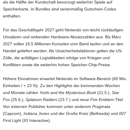
als die Hälfte der Kundschaft bevorzugt weiterhin Spiele auf
Speicherkarte. In Bundles sind serienmäßig Gutschein-Codes
enthalten.
Für das Geschäftsjahr 2027 geht Nintendo von leicht rückläufigen
Umsätzen und sinkenden Hardware-Absatzzahlen aus: Bis März
2027 sollen 16,5 Millionen Konsolen vom Band laufen und an den
Handel geliefert werden. Als Unsicherheitsfaktoren gelten die US-
Zölle, die anfälligen Logistikketten infolge von Kriegen und
Konflikten sowie die weiterhin hohen Speicher-Chip-Preise.
Höhere Einnahmen erwartet Nintendo im Software-Bereich (60 Mio.
Einheiten / + 23 %). Zu den Highlights der kommenden Wochen
und Monate zählen
Yoshi and the Mysterious Book
(21.5.),
Star
Fox
(25.6.),
Splatoon Raiders
(23.7.) und neue
Fire Emblem
-Titel.
Von externen Publisher kommen unter anderem
Pragmata
(Capcom),
Indiana Jones und der Große Kreis
(Bethesda) und
007
First Light
(IO Interactive).