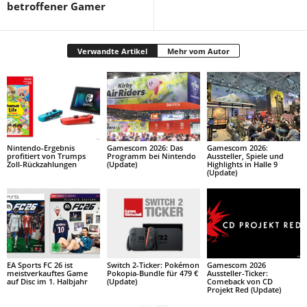
betroffener Gamer
Verwandte Artikel
Mehr vom Autor
Nintendo-Ergebnis
Gamescom 2026: Das
Gamescom 2026:
profitiert von Trumps
Programm bei Nintendo
Aussteller, Spiele und
Zoll-Rückzahlungen
(Update)
Highlights in Halle 9
(Update)
EA Sports FC 26 ist
Switch 2-Ticker: Pokémon
Gamescom 2026
meistverkauftes Game
Pokopia-Bundle für 479 €
Aussteller-Ticker:
auf Disc im 1. Halbjahr
(Update)
Comeback von CD
Projekt Red (Update)