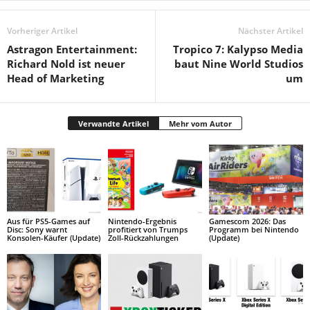
Vorheriger Artikel
Nächster Artikel
Astragon Entertainment:
Tropico 7: Kalypso Media
Richard Nold ist neuer
baut Nine World Studios
Head of Marketing
um
Verwandte Artikel
Mehr vom Autor
Aus für PS5-Games auf
Nintendo-Ergebnis
Gamescom 2026: Das
Disc: Sony warnt
profitiert von Trumps
Programm bei Nintendo
Konsolen-Käufer (Update)
Zoll-Rückzahlungen
(Update)