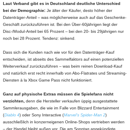
Laut Verband gibt es in Deutschland deutliche Unterschied
bei der Demographie:
Je älter der Käufer, desto höher der
Datenträger-Anteil – was möglicherweise auch auf das Geschenke-
Geschäft zurückzuführen ist. Bei den Über-60jährigen liegt der
Disc-/Modul-Anteil bei 65 Prozent – bei den 20- bis 29jährigen nur
noch bei 28 Prozent. Tendenz: sinkend.
Dass sich die Kunden nach wie vor für den Datenträger-Kauf
entscheiden, ist abseits des Sammelfaktors auf einen potenziellen
Weiterverkauf zurückzuführen – was beim reinen Download-Kauf
und natürlich erst recht innerhalb von Abo-Flatrates und Streaming-
Diensten à la Xbox Game Pass nicht funktioniert.
Ganz auf physische Extras müssen die Spielefans nicht
verzichten,
denn die Hersteller verkaufen üppig ausgestattete
Sammlerausgaben, die wie im Falle von Blizzard Entertainment
(
Diablo 4
) oder Sony Interactive (
Marvel’s Spider-Man 2
)
ausschließlich in konzerneigenen Online-Shops vertrieben werden
– der Handel bleibt außen vor. Die am Sonntag angekündigte