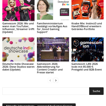
Gamescom 2026: Wo und
Familienministerium
Knabe Mix: Instinct3 und
wann man YouTuber,
bestätigt vorläufiges Aus
HandOfBlood erweitern
Influencer, Streamer trifft
für ‚Good Gaming
Getränke-Portfolio
(Update)
Support‘
Deutsche Indie-Showcase
Gamescom 2026:
Gamescom LAN 2026
2026: Diese Studios waren
Akkreditierung für
lockt mit 85.000 €-
dabei (Update)
Content Creator und
Preisgeld und B2B-Event
Presse startet
Aktuelle Jobangebote – powered by Games Career