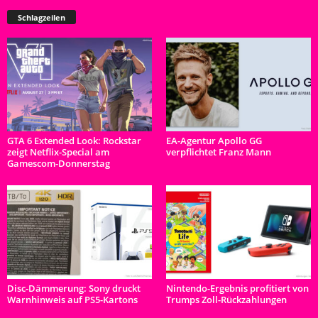
Schlagzeilen
GTA 6 Extended Look: Rockstar
EA-Agentur Apollo GG
zeigt Netflix-Special am
verpflichtet Franz Mann
Gamescom-Donnerstag
Disc-Dämmerung: Sony druckt
Nintendo-Ergebnis profitiert von
Warnhinweis auf PS5-Kartons
Trumps Zoll-Rückzahlungen