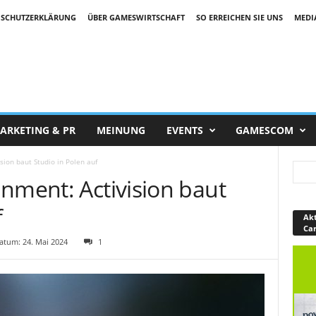
SCHUTZERKLÄRUNG
ÜBER GAMESWIRTSCHAFT
SO ERREICHEN SIE UNS
MEDI
ARKETING & PR
MEINUNG
EVENTS
GAMESCOM
sion baut Studio in Polen auf
nment: Activision baut
f
Akt
Ca
tum: 24. Mai 2024
1