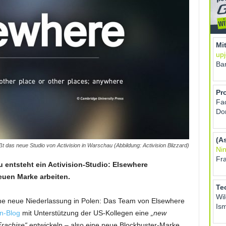
t das neue Studio von Activision in Warschau (Abbildung: Activision Blizzard)
 entsteht ein Activision-Studio: Elsewhere
euen Marke arbeiten.
 eine neue Niederlassung in Polen: Das Team von Elsewhere
en-Blog
mit Unterstützung der US-Kollegen eine
„new
Frachise“
entwickeln – also eine neue Blockbuster-Marke