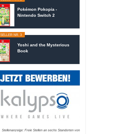
Pokémon Pokopia -
Nintendo Switch 2
SELLER NR. 3
Yoshi and the Mysterious
Book
Stellenanzeige: Freie Stellen an sechs Standorten von