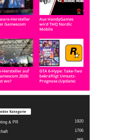
are-Hersteller
Aus HandyGames
der Gamescom
wird THQ Nordic
Mobile
e-Hersteller auf
GTA 6-Hype: Take-Two
Gamescom 2026:
bekräftigt Umsatz-
st wo?
Prognose (Update)
iebte Kategorie
1920
ting & PR
1706
chaft
965