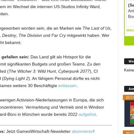
em im Wechsel die internen US-Studios Infinity Ward,
iten.
 angeworben worden sein, die an Marken wie
The Last of Us
,
,
Destiny
,
The Division
und
Far Cry
mitgewirkt haben. Wer
cht bekannt.
 gefallen sein:
Das Land gilt als Hotspot für die
We
 mit signifikanten Budgets und großen Teams. Zu den
Keine
Red (
The Witcher 3: Wild Hunt
,
Cyberpunk 2077
), CI
 (
Dying Light 2
). An fähigem Personal dürfte es nicht
Games weitere 30 Beschäftigte
entlassen
.
Ama
BEST
wenigen Activision-Niederlassungen in Europa, die sich
zentrieren. Vermarktung und Vertrieb sind in Windsor
zzard-Büro in München wurde bereits 2022
aufgelöst
.
os:
Jetzt GamesWirtschaft-Newsletter
abonnieren
!
BEST