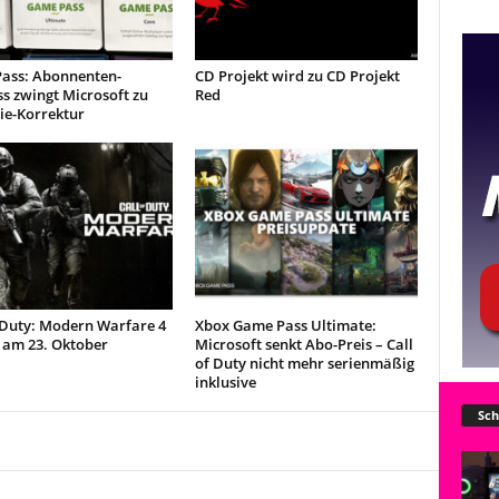
ass: Abonnenten-
CD Projekt wird zu CD Projekt
s zwingt Microsoft zu
Red
ie-Korrektur
 Duty: Modern Warfare 4
Xbox Game Pass Ultimate:
am 23. Oktober
Microsoft senkt Abo-Preis – Call
of Duty nicht mehr serienmäßig
inklusive
Sch