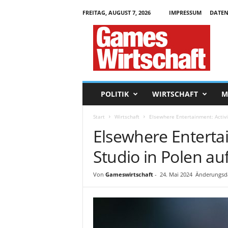
FREITAG, AUGUST 7, 2026
IMPRESSUM
DATEN
G
a
m
e
s
W
i
POLITIK
WIRTSCHAFT
M
r
t
Start
Wirtschaft
Elsewhere Entertainment: Activi
s
Elsewhere Entertai
c
h
Studio in Polen au
a
f
t
Von
Gameswirtschaft
-
24. Mai 2024
Änderungsda
.
d
e