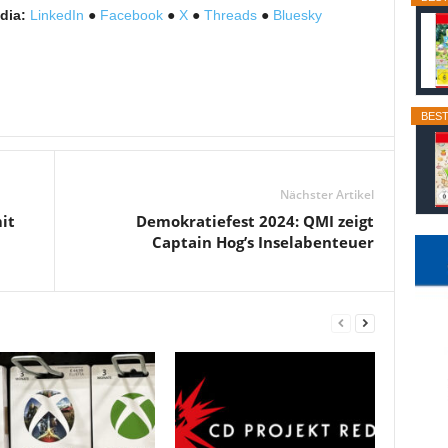
dia:
LinkedIn
●
Facebook
●
X
●
Threads
●
Bluesky
BEST
Nächster Artikel
it
Demokratiefest 2024: QMI zeigt
Captain Hog’s Inselabenteuer