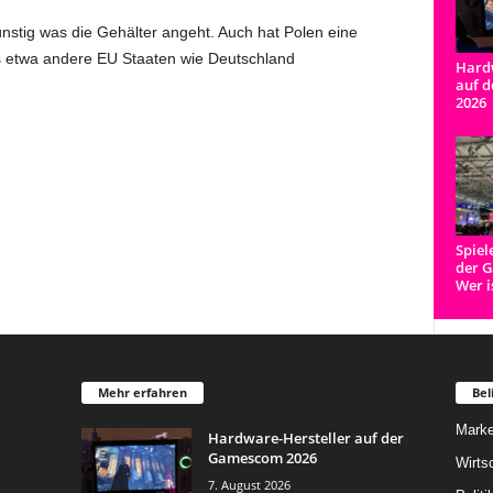
günstig was die Gehälter angeht. Auch hat Polen eine
 als etwa andere EU Staaten wie Deutschland
Hardw
auf 
2026
Spiel
der 
Wer i
Mehr erfahren
Bel
Marke
Hardware-Hersteller auf der
Gamescom 2026
Wirts
7. August 2026