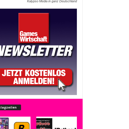
Kalypso Media in ganz Deutschland
lagzeilen