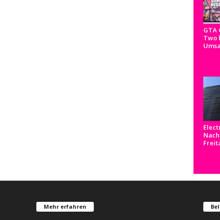
GTA 
Two b
Umsa
Elect
Nachr
Freit
Mehr erfahren
Bel