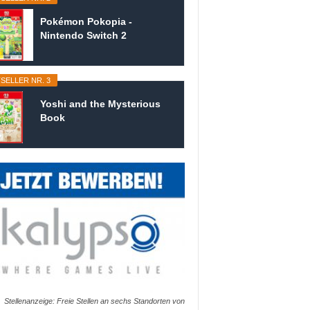
Pokémon Pokopia -
Nintendo Switch 2
SELLER NR. 3
Yoshi and the Mysterious
Book
Stellenanzeige: Freie Stellen an sechs Standorten von