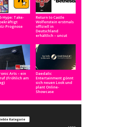
6-Hype: Take-
Return to Castle
ekräftigt
Wolfenstein erstmals
tz-Prognose
offiziell in
Deutschland
erhältlich – uncut
ronic Arts – ein
Daedalic
uf (Fröhlich am
Entertainment gönnt
ag)
sich neuen Look und
plant Online-
Showcase
iebte Kategorie