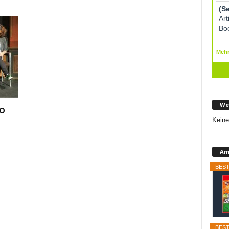
We
So
Keine
Am
BEST
BEST