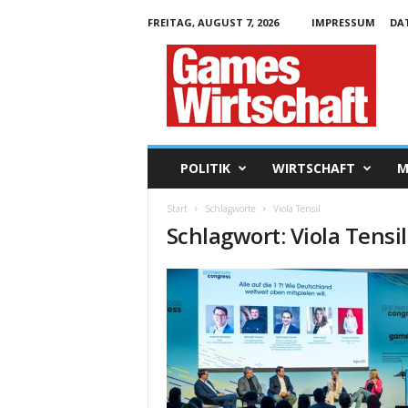
FREITAG, AUGUST 7, 2026
IMPRESSUM
DA
G
a
m
e
s
W
i
POLITIK
WIRTSCHAFT
M
r
t
Start
Schlagworte
Viola Tensil
s
Schlagwort: Viola Tensil
c
h
a
f
t
.
d
e