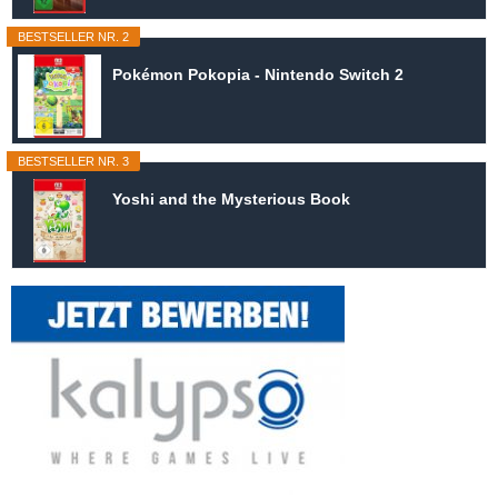
BESTSELLER NR. 2
Pokémon Pokopia - Nintendo Switch 2
BESTSELLER NR. 3
Yoshi and the Mysterious Book