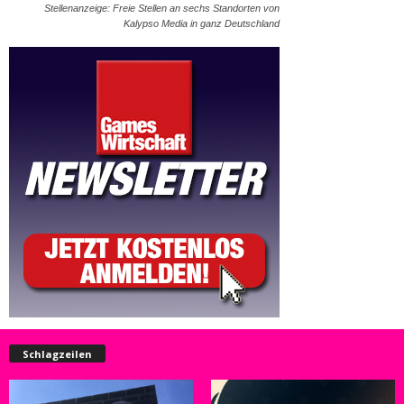
Stellenanzeige: Freie Stellen an sechs Standorten von
Kalypso Media in ganz Deutschland
Schlagzeilen