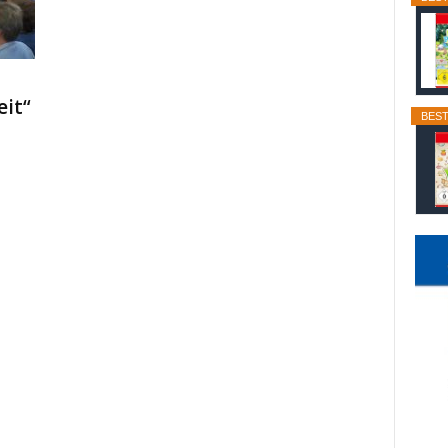
eit“
BEST