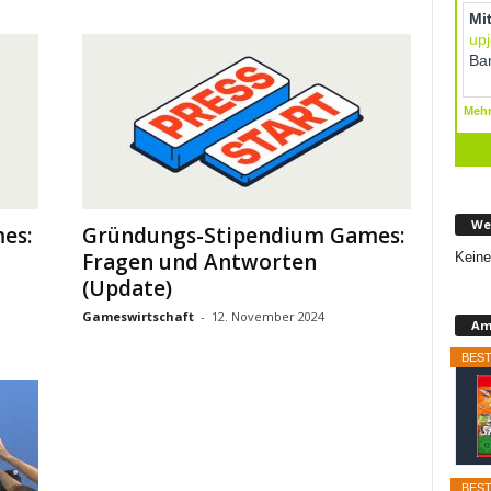
We
es:
Gründungs-Stipendium Games:
Fragen und Antworten
Keine
(Update)
Gameswirtschaft
-
12. November 2024
Am
BEST
BEST