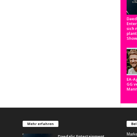
Daed
Ente
sich 
plant
Show
EA-A
GG ve
Man
Mehr erfahren
Bel
Marke
Daedalic Entertainment