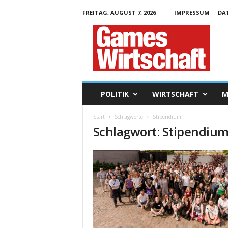
FREITAG, AUGUST 7, 2026
IMPRESSUM
DA
G
a
m
e
s
W
i
POLITIK
WIRTSCHAFT
M
r
t
Start
Schlagworte
Stipendium
s
Schlagwort: Stipendiu
c
h
a
f
t
.
d
e