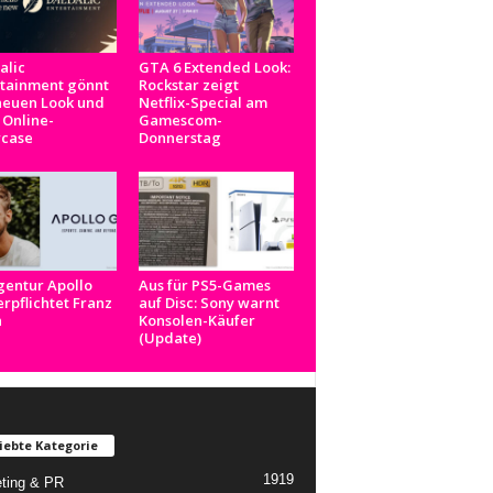
alic
GTA 6 Extended Look:
rtainment gönnt
Rockstar zeigt
neuen Look und
Netflix-Special am
 Online-
Gamescom-
case
Donnerstag
gentur Apollo
Aus für PS5-Games
rpflichtet Franz
auf Disc: Sony warnt
n
Konsolen-Käufer
(Update)
iebte Kategorie
1919
ting & PR