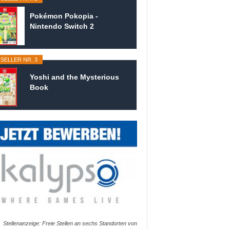
Pokémon Pokopia -
Nintendo Switch 2
SELLER NR. 3
Yoshi and the Mysterious
Book
Stellenanzeige: Freie Stellen an sechs Standorten von