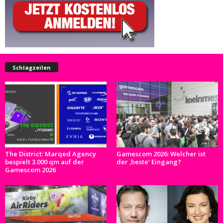
Schlagzeilen
The District: Marqed Agency
Gamescom 2026: Welcher ist
bespielt 3.000 qm auf der
der ‚beste‘ Eingang?
Gamescom 2026