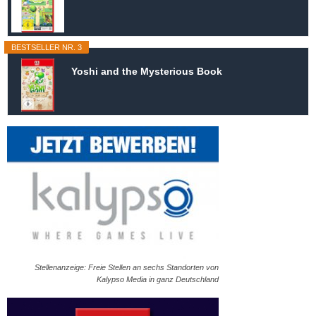
BESTSELLER NR. 3
Yoshi and the Mysterious Book
Stellenanzeige: Freie Stellen an sechs Standorten von
Kalypso Media in ganz Deutschland