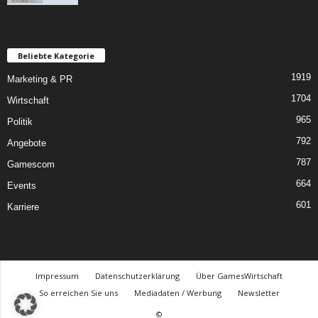
Beliebte Kategorie
1919
Marketing & PR
1704
Wirtschaft
965
Politik
792
Angebote
787
Gamescom
664
Events
601
Karriere
Impressum
Datenschutzerklärung
Über GamesWirtschaft
So erreichen Sie uns
Mediadaten / Werbung
Newsletter
©