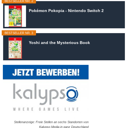
BESTSELLER NR. 2
Pokémon Pokopia - Nintendo Switch 2
BESTSELLER NR. 3
Yoshi and the Mysterious Book
Stellenanzeige: Freie Stellen an sechs Standorten von
Kalypso Media in ganz Deutschland