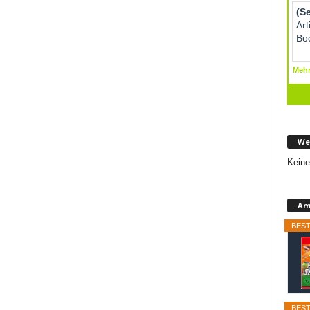
We
Keine
Am
BEST
BEST