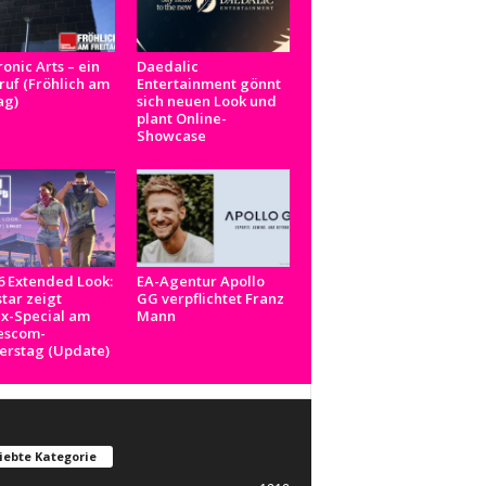
ronic Arts – ein
Daedalic
uf (Fröhlich am
Entertainment gönnt
ag)
sich neuen Look und
plant Online-
Showcase
 Extended Look:
EA-Agentur Apollo
tar zeigt
GG verpflichtet Franz
ix-Special am
Mann
scom-
erstag (Update)
iebte Kategorie