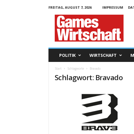
FREITAG, AUGUST 7, 2026
IMPRESSUM
DA
G
a
m
e
s
W
i
POLITIK
WIRTSCHAFT
M
r
t
Start
Schlagworte
Bravado
s
Schlagwort: Bravado
c
h
a
f
t
.
d
e