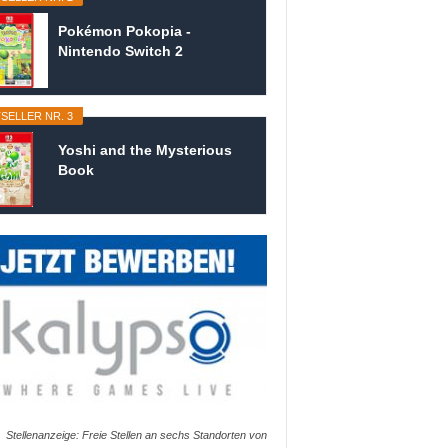
Pokémon Pokopia -
Nintendo Switch 2
SELLER NR. 3
Yoshi and the Mysterious
Book
Stellenanzeige: Freie Stellen an sechs Standorten von