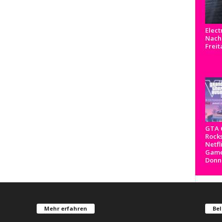
Elect
Nachr
Freit
GTA 6
Rocks
Netfl
Game
Donn
Mehr erfahren
Bel