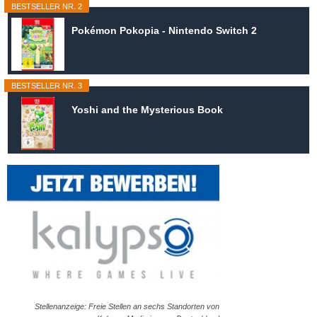
BESTSELLER NR. 2
Pokémon Pokopia - Nintendo Switch 2
BESTSELLER NR. 3
Yoshi and the Mysterious Book
Stellenanzeige: Freie Stellen an sechs Standorten von