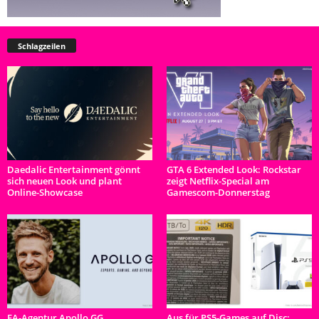
Schlagzeilen
Daedalic Entertainment gönnt
GTA 6 Extended Look: Rockstar
sich neuen Look und plant
zeigt Netflix-Special am
Online-Showcase
Gamescom-Donnerstag
EA-Agentur Apollo GG
Aus für PS5-Games auf Disc: