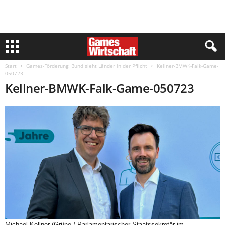
Start
Games-Förderung: Bund sieht Länder in der Pflicht
Kellner-BMWK-Falk-Game-
050723
Kellner-BMWK-Falk-Game-050723
Michael Kellner (Grüne / Parlamentarischer Staatssekretär im