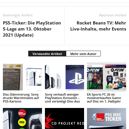
Vorheriger Artikel
Nächster Artikel
PS5-Ticker: Die PlayStation
Rocket Beans TV: Mehr
5-Lage am 13. Oktober
Live-Inhalte, mehr Events
2021 (Update)
Verwandte Artikel
Mehr vom Autor
Disc-Dämmerung: Sony
Sony verkauft weniger
EA Sports FC 26 ist
druckt Warnhinweis auf
PlayStation-Konsolen –
meistverkauftes Game
PS5-Kartons
und verteidigt Disc-Aus
auf Disc im 1. Halbjahr