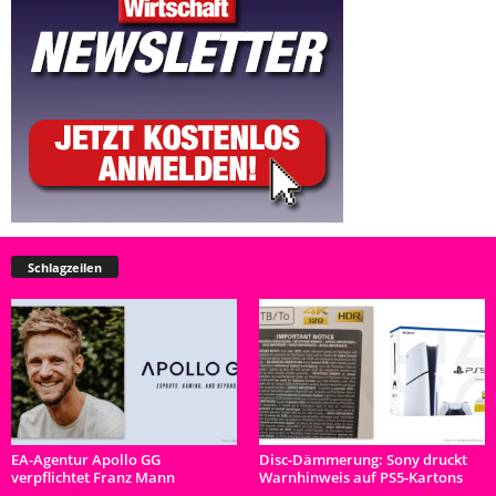
Schlagzeilen
EA-Agentur Apollo GG
Disc-Dämmerung: Sony druckt
verpflichtet Franz Mann
Warnhinweis auf PS5-Kartons