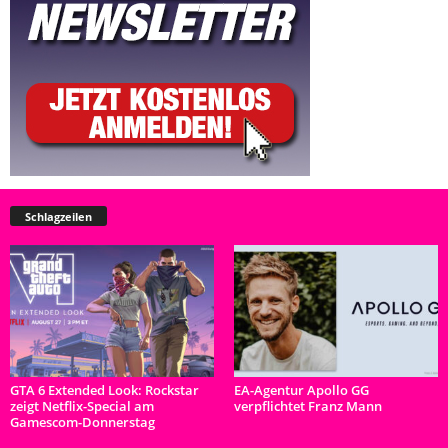
Schlagzeilen
GTA 6 Extended Look: Rockstar
EA-Agentur Apollo GG
zeigt Netflix-Special am
verpflichtet Franz Mann
Gamescom-Donnerstag