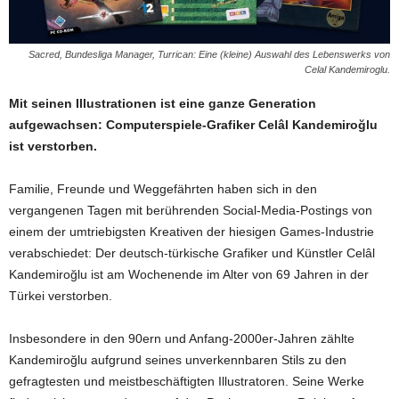
Sacred, Bundesliga Manager, Turrican: Eine (kleine) Auswahl des Lebenswerks von
Celal Kandemiroglu.
Mit seinen Illustrationen ist eine ganze Generation
aufgewachsen: Computerspiele-Grafiker Celâl Kandemiroğlu
ist verstorben.
Familie, Freunde und Weggefährten haben sich in den
vergangenen Tagen mit berührenden Social-Media-Postings von
einem der umtriebigsten Kreativen der hiesigen Games-Industrie
verabschiedet: Der deutsch-türkische Grafiker und Künstler Celâl
Kandemiroğlu ist am Wochenende im Alter von 69 Jahren in der
Türkei verstorben.
Insbesondere in den 90ern und Anfang-2000er-Jahren zählte
Kandemiroğlu aufgrund seines unverkennbaren Stils zu den
gefragtesten und meistbeschäftigten Illustratoren. Seine Werke