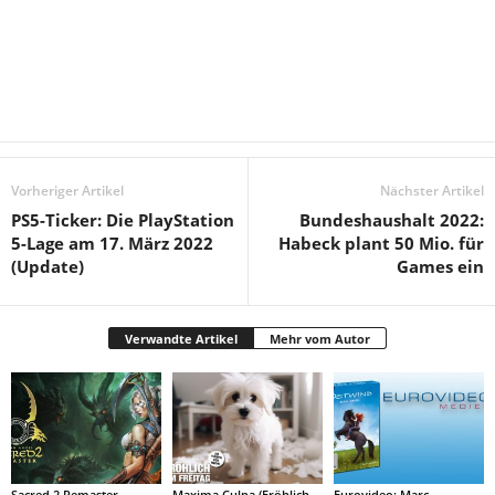
Vorheriger Artikel
Nächster Artikel
PS5-Ticker: Die PlayStation
Bundeshaushalt 2022:
5-Lage am 17. März 2022
Habeck plant 50 Mio. für
(Update)
Games ein
Verwandte Artikel
Mehr vom Autor
Sacred 2 Remaster
Maxima Culpa (Fröhlich
Eurovideo: Marc