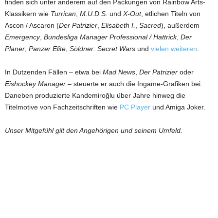
finden sich unter anderem auf den Packungen von Rainbow Arts-
Klassikern wie
Turrican
,
M.U.D.S.
und
X-Out
, etlichen Titeln von
Ascon / Ascaron (
Der Patrizier
,
Elisabeth I.
,
Sacred
), außerdem
Emergency
,
Bundesliga Manager Professional / Hattrick
,
Der
Planer
,
Panzer Elite
,
Söldner: Secret Wars
und
vielen weiteren
.
In Dutzenden Fällen – etwa bei
Mad News
,
Der Patrizier
oder
Eishockey Manager
– steuerte er auch die Ingame-Grafiken bei.
Daneben produzierte Kandemiroğlu über Jahre hinweg die
Titelmotive von Fachzeitschriften wie
PC Player
und Amiga Joker.
Unser Mitgefühl gilt den Angehörigen und seinem Umfeld.