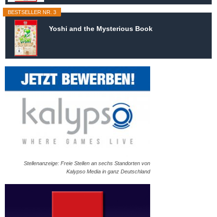
BESTSELLER NR. 3
Yoshi and the Mysterious Book
Stellenanzeige: Freie Stellen an sechs Standorten von
Kalypso Media in ganz Deutschland