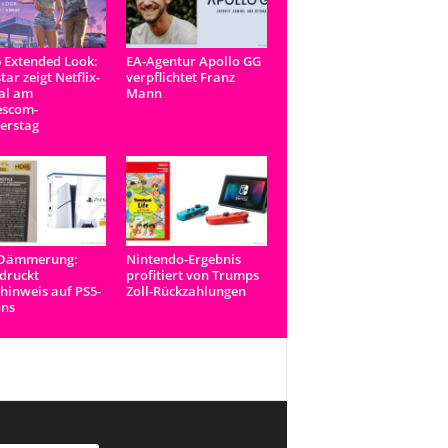
 Extended Look:
EA-Agentur Apollo GG
tar zeigt Netflix-
verpflichtet Franz
al am
Mann
scom-
erstag
-Dämmerung:
Nintendo-Ergebnis
druckt
profitiert von Trumps
inweis auf PS5-
Zoll-Rückzahlungen
ons