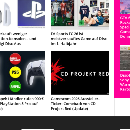
GTA 6
Rocks
Speci
Game
erkauft weniger
EA Sports FC 26 ist
Donn
ation-Konsolen – und
meistverkauftes Game auf Disc
igt Disc-Aus
im 1. Halbjahr
Disc
Sony 
Warnh
Kart
pel: Händler rufen 900 €
Gamescom 2026 Aussteller-
 PlayStation 5 Pro auf
Ticker: Comeback von CD
e)
Projekt Red (Update)