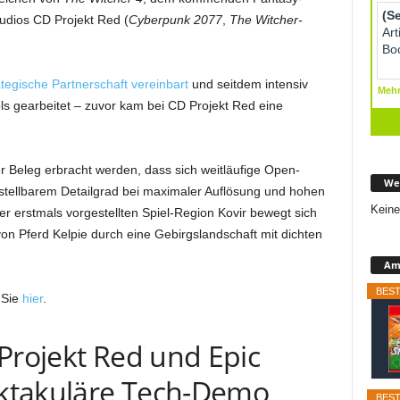
tudios CD Projekt Red (
Cyberpunk 2077
,
The Witcher-
ategische Partnerschaft vereinbart
und seitdem intensiv
s gearbeitet – zuvor kam bei CD Projekt Red eine
 Beleg erbracht werden, dass sich weitläufige Open-
We
stellbarem Detailgrad bei maximaler Auflösung und hohen
Keine
der erstmals vorgestellten Spiel-Region Kovir bewegt sich
 von Pferd Kelpie durch eine Gebirgslandschaft mit dichten
Ama
BEST
 Sie
hier
.
Projekt Red und Epic
ktakuläre Tech-Demo
BEST