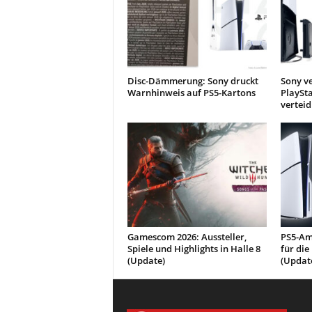
Disc-Dämmerung: Sony druckt
Sony v
Warnhinweis auf PS5-Kartons
PlaySt
verteid
Gamescom 2026: Aussteller,
PS5-Am
Spiele und Highlights in Halle 8
für die
(Update)
(Updat