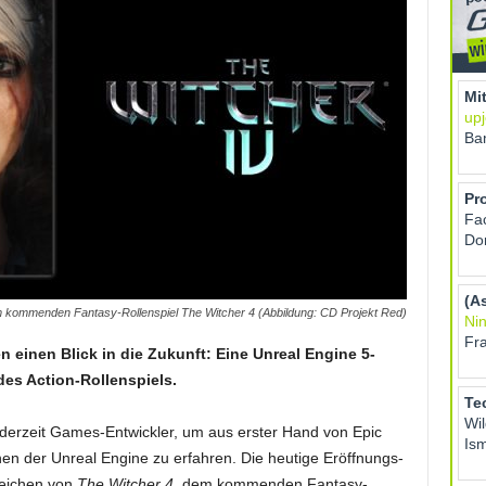
r im kommenden Fantasy-Rollenspiel The Witcher 4 (Abbildung: CD Projekt Red)
 einen Blick in die Zukunft: Eine Unreal Engine 5-
es Action-Rollenspiels.
 derzeit Games-Entwickler, um aus erster Hand von Epic
n der Unreal Engine zu erfahren. Die heutige Eröffnungs-
Zeichen von
The Witcher 4
, dem kommenden Fantasy-