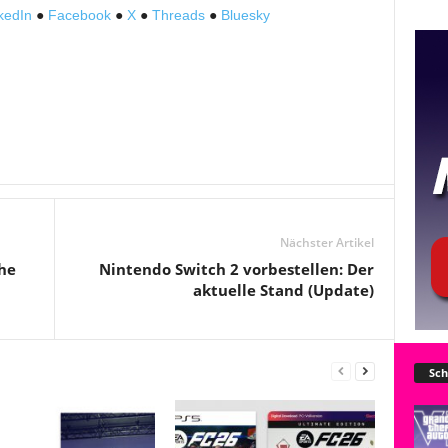
kedIn
●
Facebook
●
X
●
Threads
●
Bluesky
Nächster Artikel
he
Nintendo Switch 2 vorbestellen: Der
aktuelle Stand (Update)
Sch