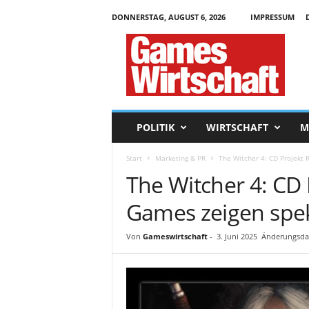
DONNERSTAG, AUGUST 6, 2026
IMPRESSUM
G
a
m
e
s
W
i
POLITIK
WIRTSCHAFT
M
r
t
Start
Marketing & PR
The Witcher 4: CD Projekt
s
The Witcher 4: CD 
c
h
Games zeigen spe
a
f
t
Von
Gameswirtschaft
-
3. Juni 2025
Änderungsdat
.
d
e