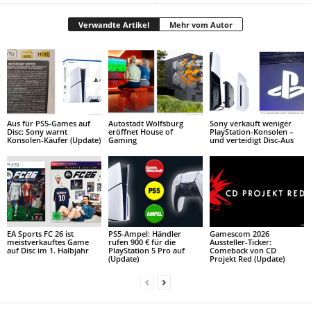
Verwandte Artikel
Mehr vom Autor
Aus für PS5-Games auf
Autostadt Wolfsburg
Sony verkauft weniger
Disc: Sony warnt
eröffnet House of
PlayStation-Konsolen –
Konsolen-Käufer (Update)
Gaming
und verteidigt Disc-Aus
EA Sports FC 26 ist
PS5-Ampel: Händler
Gamescom 2026
meistverkauftes Game
rufen 900 € für die
Aussteller-Ticker:
auf Disc im 1. Halbjahr
PlayStation 5 Pro auf
Comeback von CD
(Update)
Projekt Red (Update)