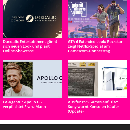
Daedalic Entertainment gönnt
GTA 6 Extended Look: Rockstar
sich neuen Look und plant
zeigt Netflix-Special am
Online-Showcase
Gamescom-Donnerstag
EA-Agentur Apollo GG
Aus für PS5-Games auf Disc:
verpflichtet Franz Mann
Sony warnt Konsolen-Käufer
(Update)