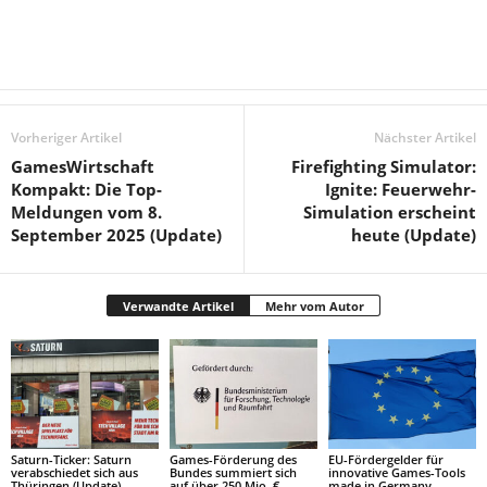
Vorheriger Artikel
Nächster Artikel
GamesWirtschaft
Firefighting Simulator:
Kompakt: Die Top-
Ignite: Feuerwehr-
Meldungen vom 8.
Simulation erscheint
September 2025 (Update)
heute (Update)
Verwandte Artikel
Mehr vom Autor
Saturn-Ticker: Saturn
Games-Förderung des
EU-Fördergelder für
verabschiedet sich aus
Bundes summiert sich
innovative Games-Tools
Thüringen (Update)
auf über 250 Mio. €
made in Germany