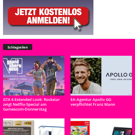
Schlagzeilen
GTA 6 Extended Look: Rockstar
EA-Agentur Apollo GG
zeigt Netflix-Special am
verpflichtet Franz Mann
Gamescom-Donnerstag