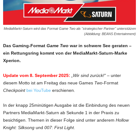
MediaMarkt-Saturn wird das Format Game Two als "strategischer Partner" unterstützen
(Abbildung: BEANS Entertainment)
Das Gaming-Format
Game Two
war in schwere See geraten –
ein Rettungsring kommt von der MediaMarkt-Saturn-Marke
Xperion.
Update vom 8. September 2025:
„Wir sind zurück!“
– unter
diesem Motto ist am Freitag das neue Games
Two
-Format
Checkpoint
bei YouTube
erschienen.
In der knapp 25minütigen Ausgabe ist die Einbindung des neuen
Partners MediaMarkt-Saturn ab Sekunde 1 in der Praxis zu
besichtigen. Themen in dieser Folge sind unter anderem
Hollow
Knight: Silksong
und
007: First Light
.