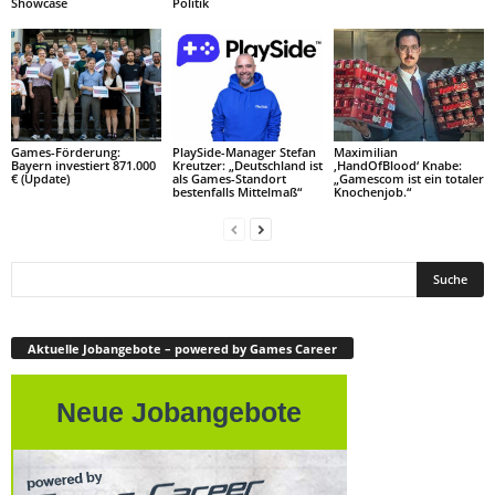
Showcase
Politik
Games-Förderung:
PlaySide-Manager Stefan
Maximilian
Bayern investiert 871.000
Kreutzer: „Deutschland ist
‚HandOfBlood‘ Knabe:
€ (Update)
als Games-Standort
„Gamescom ist ein totaler
bestenfalls Mittelmaß“
Knochenjob.“
Aktuelle Jobangebote – powered by Games Career