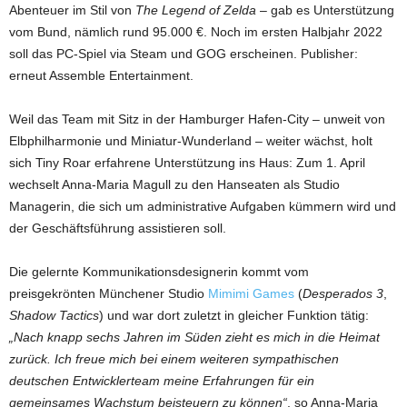
Abenteuer im Stil von
The Legend of Zelda
– gab es Unterstützung
vom Bund, nämlich rund 95.000 €. Noch im ersten Halbjahr 2022
soll das PC-Spiel via Steam und GOG erscheinen. Publisher:
erneut Assemble Entertainment.
Weil das Team mit Sitz in der Hamburger Hafen-City – unweit von
Elbphilharmonie und Miniatur-Wunderland – weiter wächst, holt
sich Tiny Roar erfahrene Unterstützung ins Haus: Zum 1. April
wechselt Anna-Maria Magull zu den Hanseaten als Studio
Managerin, die sich um administrative Aufgaben kümmern wird und
der Geschäftsführung assistieren soll.
Die gelernte Kommunikationsdesignerin kommt vom
preisgekrönten Münchener Studio
Mimimi Games
(
Desperados 3
,
Shadow Tactics
) und war dort zuletzt in gleicher Funktion tätig:
„Nach knapp sechs Jahren im Süden zieht es mich in die Heimat
zurück. Ich freue mich bei einem weiteren sympathischen
deutschen Entwicklerteam meine Erfahrungen für ein
gemeinsames Wachstum beisteuern zu können“
, so Anna-Maria