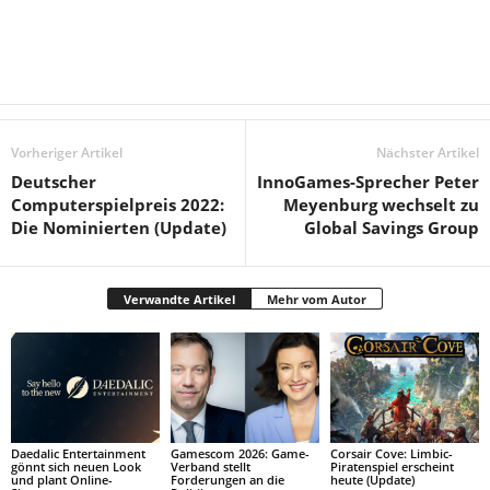
Vorheriger Artikel
Nächster Artikel
Deutscher
InnoGames-Sprecher Peter
Computerspielpreis 2022:
Meyenburg wechselt zu
Die Nominierten (Update)
Global Savings Group
Verwandte Artikel
Mehr vom Autor
Daedalic Entertainment
Gamescom 2026: Game-
Corsair Cove: Limbic-
gönnt sich neuen Look
Verband stellt
Piratenspiel erscheint
und plant Online-
Forderungen an die
heute (Update)