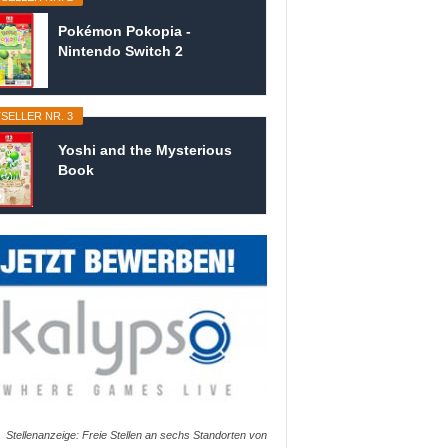
Pokémon Pokopia -
Nintendo Switch 2
SELLER NR. 3
Yoshi and the Mysterious
Book
Stellenanzeige: Freie Stellen an sechs Standorten von