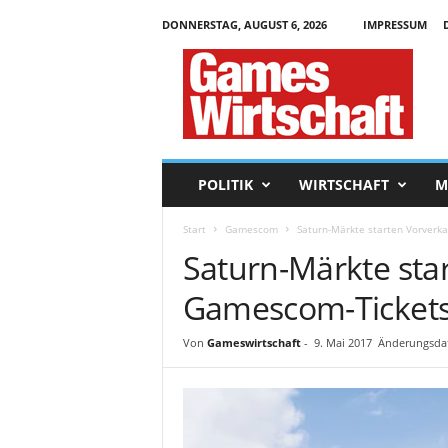
DONNERSTAG, AUGUST 6, 2026
IMPRESSUM
G
a
m
e
s
W
i
POLITIK
WIRTSCHAFT
M
r
t
Start
Gamescom
Saturn-Märkte starten Vorverk
s
Saturn-Märkte sta
c
h
Gamescom-Ticket
a
f
t
Von
Gameswirtschaft
-
9. Mai 2017
Änderungsdat
.
d
e