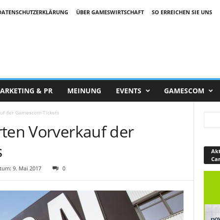
DATENSCHUTZERKLÄRUNG
ÜBER GAMESWIRTSCHAFT
SO ERREICHEN SIE UNS
ARKETING & PR
MEINUNG
EVENTS
GAMESCOM
auf der Gamescom-Tickets
rten Vorverkauf der
s
Akt
Ca
um: 9. Mai 2017
0