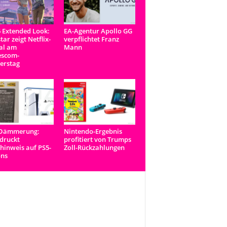
 Extended Look:
EA-Agentur Apollo GG
tar zeigt Netflix-
verpflichtet Franz
al am
Mann
scom-
erstag
-Dämmerung:
Nintendo-Ergebnis
druckt
profitiert von Trumps
inweis auf PS5-
Zoll-Rückzahlungen
ons