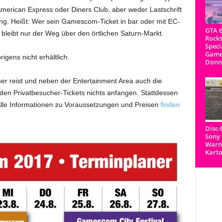
American Express oder Diners Club, aber weder Lastschrift
g. Heißt: Wer sein Gamescom-Ticket in bar oder mit EC-
GTA 6
leibt nur der Weg über den örtlichen Saturn-Markt.
Rocks
Speci
Game
igens nicht erhältlich.
Donn
 reist und neben der Entertainment Area auch die
den Privatbesucher-Tickets nichts anfangen. Stattdessen
 Alle Informationen zu Voraussetzungen und Preisen
finden
Disc
Sony 
Warnh
Kart