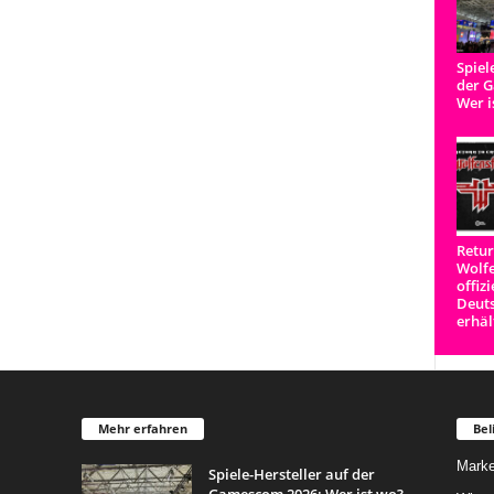
Spiel
der 
Wer i
Retur
Wolfe
offizi
Deut
erhäl
Mehr erfahren
Bel
Marke
Spiele-Hersteller auf der