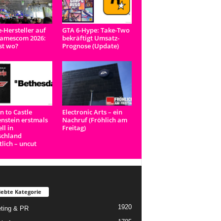
e-Hersteller auf
GTA 6-Hype: Take-Two
Gamescom 2026:
bekräftigt Umsatz-
st wo?
Prognose (Update)
n to Castle
Electronic Arts – ein
nstein erstmals
Nachruf (Fröhlich am
ell in
Freitag)
schland
tlich – uncut
iebte Kategorie
1920
ting & PR