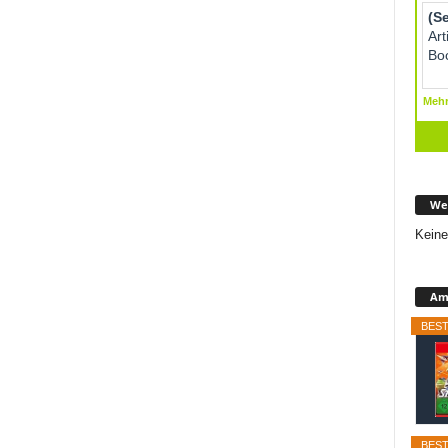
We
Keine
Ama
BEST
BEST