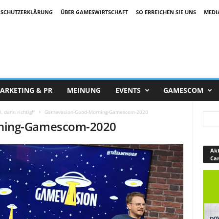
SCHUTZERKLÄRUNG
ÜBER GAMESWIRTSCHAFT
SO ERREICHEN SIE UNS
MEDI
ARKETING & PR
MEINUNG
EVENTS
GAMESCOM
 dann richtig!“
Gamevasion-Good-Morning-Gamescom-2020
ning-Gamescom-2020
Akt
Ca