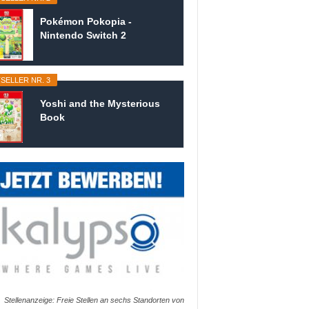
Pokémon Pokopia -
Nintendo Switch 2
SELLER NR. 3
Yoshi and the Mysterious
Book
Stellenanzeige: Freie Stellen an sechs Standorten von