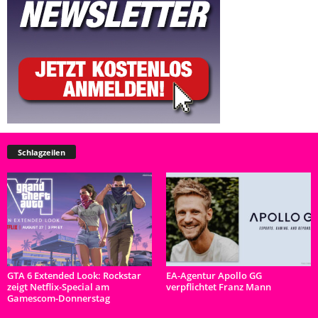
Schlagzeilen
GTA 6 Extended Look: Rockstar
EA-Agentur Apollo GG
zeigt Netflix-Special am
verpflichtet Franz Mann
Gamescom-Donnerstag