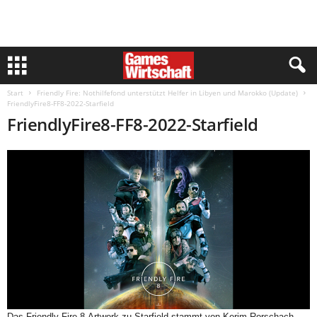
Start
Friendly Fire: Nothilfefond unterstützt Helfer in Libyen und Marokko (Update)
FriendlyFire8-FF8-2022-Starfield
FriendlyFire8-FF8-2022-Starfield
Das Friendly Fire 8-Artwork zu Starfield stammt von Kerim Rorschach