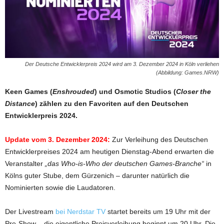
Der Deutsche Entwicklerpreis 2024 wird am 3. Dezember 2024 in Köln verliehen
(Abbildung: Games.NRW)
Keen Games (
Enshrouded
) und Osmotic Studios (
Closer the
Distance
) zählen zu den Favoriten auf den Deutschen
Entwicklerpreis 2024.
Update vom 3. Dezember 2024:
Zur Verleihung des Deutschen
Entwicklerpreises 2024 am heutigen Dienstag-Abend erwarten die
Veranstalter
„das Who-is-Who der deutschen Games-Branche“
in
Kölns guter Stube, dem Gürzenich – darunter natürlich die
Nominierten sowie die Laudatoren.
Der Livestream
bei Nerdstar TV
startet bereits um 19 Uhr mit der
Pre-Show – die eigentliche Preisverleihung beginnt um 20 Uhr. Die