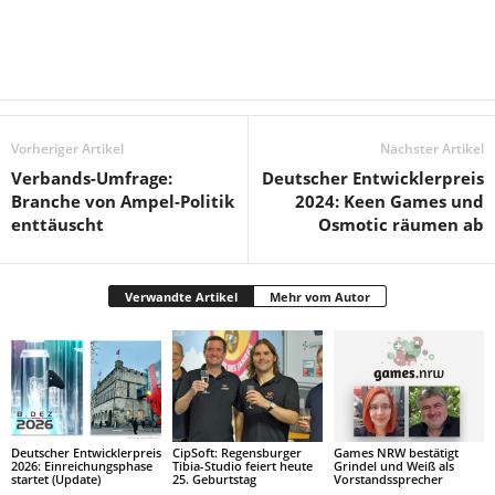
Vorheriger Artikel
Nächster Artikel
Verbands-Umfrage:
Deutscher Entwicklerpreis
Branche von Ampel-Politik
2024: Keen Games und
enttäuscht
Osmotic räumen ab
Verwandte Artikel
Mehr vom Autor
Deutscher Entwicklerpreis
CipSoft: Regensburger
Games NRW bestätigt
2026: Einreichungsphase
Tibia-Studio feiert heute
Grindel und Weiß als
startet (Update)
25. Geburtstag
Vorstandssprecher