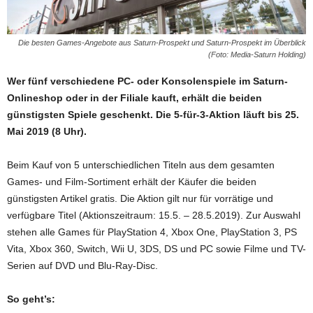
Die besten Games-Angebote aus Saturn-Prospekt und Saturn-Prospekt im Überblick
(Foto: Media-Saturn Holding)
Wer fünf verschiedene PC- oder Konsolenspiele im Saturn-
Onlineshop oder in der Filiale kauft, erhält die beiden
günstigsten Spiele geschenkt. Die 5-für-3-Aktion läuft bis 25.
Mai 2019 (8 Uhr).
Beim Kauf von 5 unterschiedlichen Titeln aus dem gesamten
Games- und Film-Sortiment erhält der Käufer die beiden
günstigsten Artikel gratis. Die Aktion gilt nur für vorrätige und
verfügbare Titel (Aktionszeitraum: 15.5. – 28.5.2019). Zur Auswahl
stehen alle Games für PlayStation 4, Xbox One, PlayStation 3, PS
Vita, Xbox 360, Switch, Wii U, 3DS, DS und PC sowie Filme und TV-
Serien auf DVD und Blu-Ray-Disc.
So geht’s: