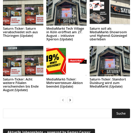
Saturn-Ticker: Saturn
MediaMarkt Tech Village
Saturn soll als
verabschiedet sich aus
in Köln eröffnet am 27.
MediaMarkt-Showroom
Thüringen (Update)
August – inklusive
und Highend-Gütesiegel
Xperion (Update)
überleben
Saturn-Ticker: Acht
MediaMarkt-Ticker:
Saturn-Ticker: Standort
weitere Filialen
Mehrwertsteuer-Aktion
Duisburg wird zum
verschwinden bis Ende
beendet (Update)
MediaMarkt (Update)
August (Update)
Aktuelle Jobangebote – powered by Games Career