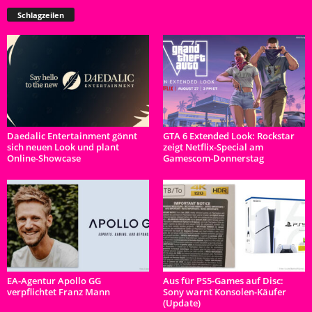
Schlagzeilen
Daedalic Entertainment gönnt
GTA 6 Extended Look: Rockstar
sich neuen Look und plant
zeigt Netflix-Special am
Online-Showcase
Gamescom-Donnerstag
EA-Agentur Apollo GG
Aus für PS5-Games auf Disc:
verpflichtet Franz Mann
Sony warnt Konsolen-Käufer
(Update)