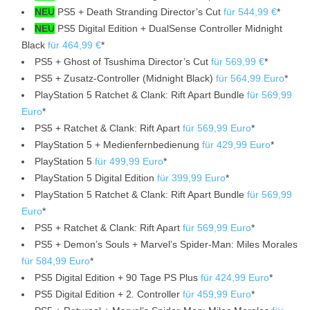
NEU
PS5 + Death Stranding Director’s Cut
für 544,99 €
*
NEU
PS5 Digital Edition + DualSense Controller Midnight
Black
für 464,99 €
*
PS5 + Ghost of Tsushima Director’s Cut
für 569,99 €
*
PS5 + Zusatz-Controller (Midnight Black)
für 564,99 Euro
*
PlayStation 5 Ratchet & Clank: Rift Apart Bundle
für 569,99
Euro
*
PS5 + Ratchet & Clank: Rift Apart
für 569,99 Euro
*
PlayStation 5 + Medienfernbedienung
für 429,99 Euro
*
PlayStation 5
für 499,99 Euro
*
PlayStation 5 Digital Edition
für 399,99 Euro
*
PlayStation 5 Ratchet & Clank: Rift Apart Bundle
für 569,99
Euro
*
PS5 + Ratchet & Clank: Rift Apart
für 569,99 Euro
*
PS5 + Demon’s Souls + Marvel’s Spider-Man: Miles Morales
für 584,99 Euro
*
PS5 Digital Edition + 90 Tage PS Plus
für 424,99 Euro
*
PS5 Digital Edition + 2. Controller
für 459,99 Euro
*