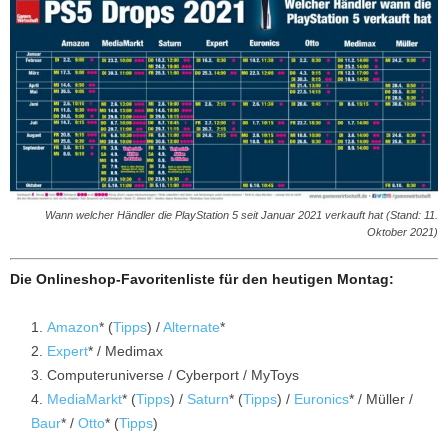
Wann welcher Händler die PlayStation 5 seit Januar 2021 verkauft hat (Stand: 11.
Oktober 2021)
Die Onlineshop-Favoritenliste für den heutigen Montag:
Amazon
* (
Tipps
) /
Alternate
*
Expert
* / Medimax
Computeruniverse / Cyberport / MyToys
MediaMarkt
* (
Tipps
) /
Saturn
* (
Tipps
) /
Euronics
* / Müller /
Baur
* /
Otto
* (
Tipps
)