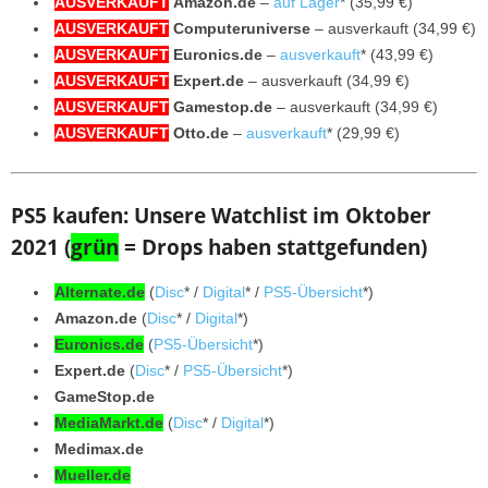
AUSVERKAUFT
Amazon.de
–
auf Lager
* (35,99 €)
AUSVERKAUFT
Computeruniverse
– ausverkauft (34,99 €)
AUSVERKAUFT
Euronics.de
–
ausverkauft
* (43,99 €)
AUSVERKAUFT
Expert.de
– ausverkauft (34,99 €)
AUSVERKAUFT
Gamestop.de
– ausverkauft (34,99 €)
AUSVERKAUFT
Otto.de
–
ausverkauft
* (29,99 €)
PS5 kaufen: Unsere Watchlist im Oktober
2021 (
grün
= Drops haben stattgefunden)
Alternate.de
(
Disc
* /
Digital
* /
PS5-Übersicht
*)
Amazon.de
(
Disc
* /
Digital
*)
Euronics.de
(
PS5-Übersicht
*)
Expert.de
(
Disc
* /
PS5-Übersicht
*)
GameStop.de
MediaMarkt.de
(
Disc
* /
Digital
*)
Medimax.de
Mueller.de