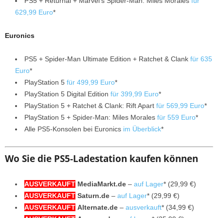
PS5 + Returnal + Marvel’s Spider-Man: Miles Morales
für
629,99 Euro
*
Euronics
PS5 + Spider-Man Ultimate Edition + Ratchet & Clank
für 635
Euro
*
PlayStation 5
für 499,99 Euro
*
PlayStation 5 Digital Edition
für 399,99 Euro
*
PlayStation 5 + Ratchet & Clank: Rift Apart
für 569,99 Euro
*
PlayStation 5 + Spider-Man: Miles Morales
für 559 Euro
*
Alle PS5-Konsolen bei Euronics
im Überblick
*
Wo Sie die PS5-Ladestation kaufen können
AUSVERKAUFT
MediaMarkt.de
–
auf Lager
* (29,99 €)
AUSVERKAUFT
Saturn.de
–
auf Lager
* (29,99 €)
AUSVERKAUFT
Alternate.de
–
ausverkauft
* (34,99 €)