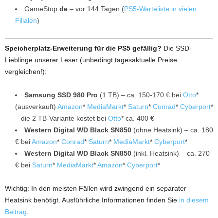
GameStop.
de
– vor 144 Tagen (
PS5-Warteliste in vielen
Filialen
)
Speicherplatz-Erweiterung für die PS5 gefällig?
Die SSD-
Lieblinge unserer Leser (unbedingt tagesaktuelle Preise
vergleichen!):
Samsung SSD 980 Pro
(1 TB) – ca. 150-170 € bei
Otto
*
(ausverkauft)
Amazon
*
MediaMarkt
*
Saturn
*
Conrad
*
Cyberport
*
– die 2 TB-Variante kostet bei
Otto
* ca. 400 €
Western Digital WD Black SN850
(ohne Heatsink) – ca. 180
€ bei
Amazon
*
Conrad
*
Saturn
*
MediaMarkt
*
Cyberport
*
Western Digital WD Black SN850
(inkl. Heatsink) – ca. 270
€ bei
Saturn
*
MediaMarkt
*
Amazon
*
Cyberport
*
Wichtig: In den meisten Fällen wird zwingend ein separater
Heatsink benötigt. Ausführliche Informationen finden Sie
in diesem
Beitrag
.