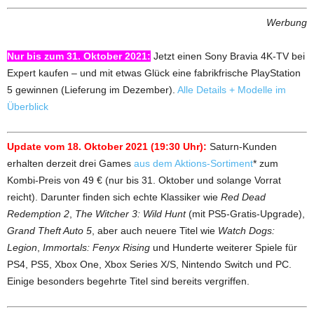
Werbung
Nur bis zum 31. Oktober 2021:
Jetzt einen Sony Bravia 4K-TV bei
Expert kaufen – und mit etwas Glück eine fabrikfrische PlayStation
5 gewinnen (Lieferung im Dezember).
Alle Details + Modelle im
Überblick
Update vom 18. Oktober 2021 (19:30 Uhr):
Saturn-Kunden
erhalten derzeit drei Games
aus dem Aktions-Sortiment
* zum
Kombi-Preis von 49 € (nur bis 31. Oktober und solange Vorrat
reicht). Darunter finden sich echte Klassiker wie
Red Dead
Redemption 2
,
The Witcher 3: Wild Hunt
(mit PS5-Gratis-Upgrade),
Grand Theft Auto 5
, aber auch neuere Titel wie
Watch Dogs:
Legion
,
Immortals: Fenyx Rising
und Hunderte weiterer Spiele für
PS4, PS5, Xbox One, Xbox Series X/S, Nintendo Switch und PC.
Einige besonders begehrte Titel sind bereits vergriffen.