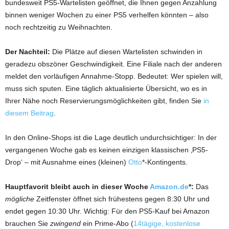
bundesweit PS5-Wartelisten geöffnet, die Ihnen gegen Anzahlung
binnen weniger Wochen zu einer PS5 verhelfen könnten – also
noch rechtzeitig zu Weihnachten.
Der Nachteil:
Die Plätze auf diesen Wartelisten schwinden in
geradezu obszöner Geschwindigkeit. Eine Filiale nach der anderen
meldet den vorläufigen Annahme-Stopp. Bedeutet: Wer spielen will,
muss sich sputen. Eine täglich aktualisierte Übersicht, wo es in
Ihrer Nähe noch Reservierungsmöglichkeiten gibt, finden Sie
in
diesem Beitrag
.
In den Online-Shops ist die Lage deutlich undurchsichtiger: In der
vergangenen Woche gab es keinen einzigen klassischen ‚PS5-
Drop‘ – mit Ausnahme eines (kleinen)
Otto
*-Kontingents.
Hauptfavorit bleibt auch in dieser Woche
Amazon.de
*:
Das
mögliche
Zeitfenster öffnet sich frühestens gegen 8:30 Uhr und
endet gegen 10:30 Uhr. Wichtig: Für den PS5-Kauf bei Amazon
brauchen Sie
zwingend
ein Prime-Abo (
14tägige, kostenlose