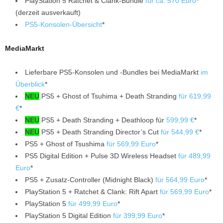
PlayStation 5 Ratchet & Clank-Bundle
für ca. 570 Euro
*
(derzeit ausverkauft)
PS5-Konsolen-Übersicht
*
MediaMarkt
Lieferbare PS5-Konsolen und -Bundles bei MediaMarkt
im
Überblick
*
NEU
PS5 + Ghost of Tsuhima + Death Stranding
für 619,99
€
*
NEU
PS5 + Death Stranding + Deathloop für
599,99 €
*
NEU
PS5 + Death Stranding Director’s Cut
für 544,99 €
*
PS5 + Ghost of Tsushima
für 569,99 Euro
*
PS5 Digital Edition + Pulse 3D Wireless Headset
für 489,99
Euro
*
PS5 + Zusatz-Controller (Midnight Black)
für 564,99 Euro
*
PlayStation 5 + Ratchet & Clank: Rift Apart
für 569,99 Euro
*
PlayStation 5
für 499,99 Euro
*
PlayStation 5 Digital Edition
für 399,99 Euro
*