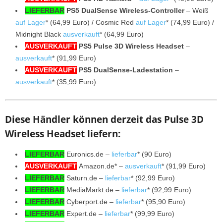
LIEFERBAR
PS5 DualSense Wireless-Controller
– Weiß
auf Lager
* (64,99 Euro) / Cosmic Red
auf Lager
* (74,99 Euro) /
Midnight Black
ausverkauft
* (64,99 Euro)
AUSVERKAUFT
PS5 Pulse 3D Wireless Headset
–
ausverkauft
* (91,99 Euro)
AUSVERKAUFT
PS5 DualSense-Ladestation
–
ausverkauft
* (35,99 Euro)
Diese Händler können derzeit das Pulse 3D
Wireless Headset liefern:
LIEFERBAR
Euronics.de –
lieferbar
* (90 Euro)
AUSVERKAUFT
Amazon.de* –
ausverkauft
* (91,99 Euro)
LIEFERBAR
Saturn.de –
lieferbar
* (92,99 Euro)
LIEFERBAR
MediaMarkt.de –
lieferbar
* (92,99 Euro)
LIEFERBAR
Cyberport.de –
lieferbar
* (95,90 Euro)
LIEFERBAR
Expert.de –
lieferbar
* (99,99 Euro)