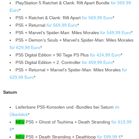
PlayStation 5 Ratchet & Clank: Rift Apart Bundle
für 569,99
Euro
*
PS5 + Ratchet & Clank: Rift Apart
für 569,99 Euro
*
PS5 + Returnal
für 569,99 Euro
*
PS5 + Marvel’s Spider-Man: Miles Morales
für 549,99 Euro
*
PS5 + Demon’s Souls + Marvel’s Spider-Man: Miles Morales
für 629,99 Euro
*
PS5 Digital Edition + 90 Tage PS Plus
für 424,99 Euro
*
PS5 Digital Edition + 2. Controller
für 459,99 Euro
*
PS5 + Returnal + Marvel’s Spider-Man: Miles Morales
für
629,99 Euro
*
Saturn
Lieferbare PS5-Konsolen und -Bundles bei Saturn
im
Überblick
*
NEU
PS5 + Ghost of Tsuhima + Death Stranding
für 619,99
€
*
NEU
PS5 + Death Stranding + Deathloop
für 599,99 €
*