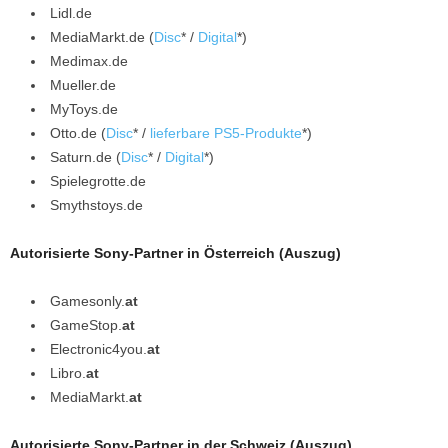
Lidl.de
MediaMarkt.de (
Disc
* /
Digital
*)
Medimax.de
Mueller.de
MyToys.de
Otto.de (
Disc
* /
lieferbare PS5-Produkte
*)
Saturn.de (
Disc
* /
Digital
*)
Spielegrotte.de
Smythstoys.de
Autorisierte Sony-Partner in Österreich (Auszug)
Gamesonly.
at
GameStop.
at
Electronic4you.
at
Libro.
at
MediaMarkt.
at
Autorisierte Sony-Partner in der Schweiz (Auszug)