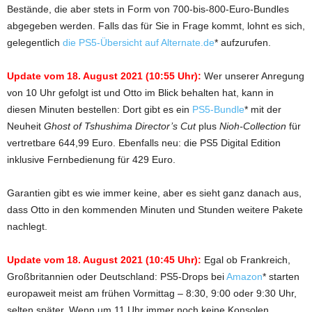
Bestände, die aber stets in Form von 700-bis-800-Euro-Bundles
abgegeben werden. Falls das für Sie in Frage kommt, lohnt es sich,
gelegentlich
die PS5-Übersicht auf Alternate.de
* aufzurufen.
Update vom 18. August 2021 (10:55 Uhr):
Wer unserer Anregung
von 10 Uhr gefolgt ist und Otto im Blick behalten hat, kann in
diesen Minuten bestellen: Dort gibt es ein
PS5-Bundle
* mit der
Neuheit
Ghost of Tshushima Director’s Cut
plus
Nioh-Collection
für
vertretbare 644,99 Euro. Ebenfalls neu: die PS5 Digital Edition
inklusive Fernbedienung für 429 Euro.
Garantien gibt es wie immer keine, aber es sieht ganz danach aus,
dass Otto in den kommenden Minuten und Stunden weitere Pakete
nachlegt.
Update vom 18. August 2021 (10:45 Uhr):
Egal ob Frankreich,
Großbritannien oder Deutschland: PS5-Drops bei
Amazon
* starten
europaweit meist am frühen Vormittag – 8:30, 9:00 oder 9:30 Uhr,
selten später. Wenn um 11 Uhr immer noch keine Konsolen