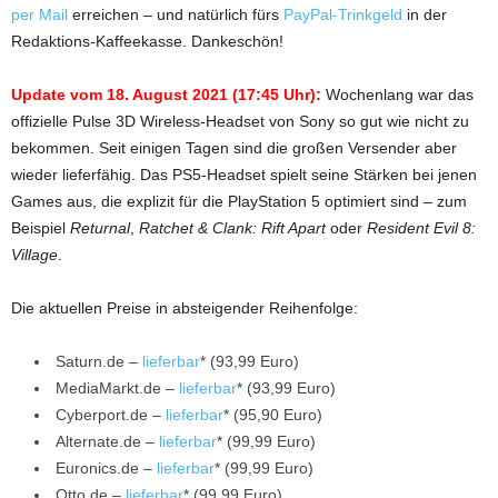
per Mail
erreichen – und natürlich fürs
PayPal-Trinkgeld
in der
Redaktions-Kaffeekasse. Dankeschön!
Update vom 18. August 2021 (17:45 Uhr):
Wochenlang war das
offizielle Pulse 3D Wireless-Headset von Sony so gut wie nicht zu
bekommen. Seit einigen Tagen sind die großen Versender aber
wieder lieferfähig. Das PS5-Headset spielt seine Stärken bei jenen
Games aus, die explizit für die PlayStation 5 optimiert sind – zum
Beispiel
Returnal
,
Ratchet & Clank: Rift Apart
oder
Resident Evil 8:
Village
.
Die aktuellen Preise in absteigender Reihenfolge:
Saturn.de –
lieferbar
* (93,99 Euro)
MediaMarkt.de –
lieferbar
* (93,99 Euro)
Cyberport.de –
lieferbar
* (95,90 Euro)
Alternate.de –
lieferbar
* (99,99 Euro)
Euronics.de –
lieferbar
* (99,99 Euro)
Otto.de –
lieferbar
* (99,99 Euro)