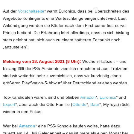
Auf der
Vorschaltseite
* warnt Euronics, dass bei Überschreiten des
Angebots-Kontingents eine Warteschlange eingerichtet wird. Laut
Ankündigung werden die Käufer nach dem First-come-first-serve-
Prinzip bedient. Die Erfahrung lehrt allerdings, dass es sich bislang
stets gelohnt hat, sich auch zu einem späteren Zeitpunkt noch
„anzustellen“.
Meldung vom 18. August 2021 (8 Uhr):
Wochen-Halbzeit – und
bislang fällt die PS5-Ausbeute ziemlich ernüchternd aus. Trotzdem
sind wir weiterhin sehr zuversichtlich, dass wir kurzfristig einen
größeren PlayStation-5-Abwurf über Deutschland erleben werden.
Top-Kandidaten waren, sind und bleiben
Amazon
*,
Euronics
* und
Expert
*, aber auch die Otto-Familie (
Otto.de
*,
Baur
*, MyToys) rückt
wieder in den Fokus.
Wer bei
Amazon
* eine PS5-Konsole kaufen wollte, hatte dazu
zuletzt am 14. Juli Gelegenheit – das ist mehr als einen Monat her.