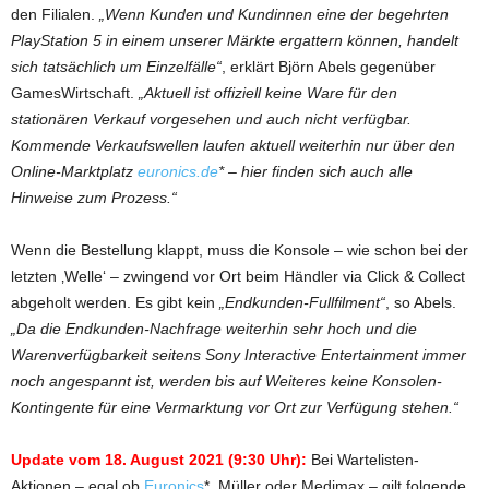
den Filialen.
„Wenn Kunden und Kundinnen eine der begehrten
PlayStation 5 in einem unserer Märkte ergattern können, handelt
sich tatsächlich um Einzelfälle“
, erklärt Björn Abels gegenüber
GamesWirtschaft.
„Aktuell ist offiziell keine Ware für den
stationären Verkauf vorgesehen und auch nicht verfügbar.
Kommende Verkaufswellen laufen aktuell weiterhin nur über den
Online-Marktplatz
euronics.de
* – hier finden sich auch alle
Hinweise zum Prozess.“
Wenn die Bestellung klappt, muss die Konsole – wie schon bei der
letzten ‚Welle‘ – zwingend vor Ort beim Händler via Click & Collect
abgeholt werden. Es gibt kein
„Endkunden-Fullfilment“
, so Abels.
„Da die Endkunden-Nachfrage weiterhin sehr hoch und die
Warenverfügbarkeit seitens Sony Interactive Entertainment immer
noch angespannt ist, werden bis auf Weiteres keine Konsolen-
Kontingente für eine Vermarktung vor Ort zur Verfügung stehen.“
Update vom 18. August 2021 (9:30 Uhr):
Bei Wartelisten-
Aktionen – egal ob
Euronics
*, Müller oder Medimax – gilt folgende