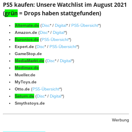
PS5 kaufen: Unsere Watchlist im August 2021
(
grün
= Drops haben stattgefunden)
Alternate.de
(
Disc
* /
Digital
* /
PS5-Übersicht
*)
Amazon.de
(
Disc
* /
Digital
*)
Euronics.de
(
PS5-Übersicht
*)
Expert.de
(
Disc
* /
PS5-Übersicht
*)
GameStop.de
MediaMarkt.de
(
Disc
* /
Digital
*)
Medimax.de
Mueller.de
MyToys.de
Otto.de
(
PS5-Übersicht
*)
Saturn.de
(
Disc
* /
Digital
*)
Smythstoys.de
Werbung