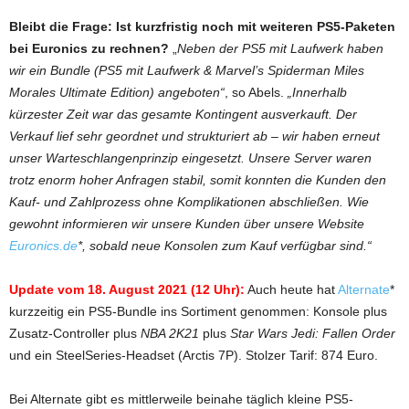
Bleibt die Frage: Ist kurzfristig noch mit weiteren PS5-Paketen
bei Euronics zu rechnen?
„
Neben der PS5 mit Laufwerk haben
wir ein Bundle (PS5 mit Laufwerk & Marvel’s Spiderman Miles
Morales Ultimate Edition) angeboten“
, so Abels.
„Innerhalb
kürzester Zeit war das gesamte Kontingent ausverkauft. Der
Verkauf lief sehr geordnet und strukturiert ab – wir haben erneut
unser Warteschlangenprinzip eingesetzt. Unsere Server waren
trotz enorm hoher Anfragen stabil, somit konnten die Kunden den
Kauf- und Zahlprozess ohne Komplikationen abschließen. Wie
gewohnt informieren wir unsere Kunden über unsere Website
Euronics.de
*, sobald neue Konsolen zum Kauf verfügbar sind.“
Update vom 18. August 2021 (12 Uhr):
Auch heute hat
Alternate
*
kurzzeitig ein PS5-Bundle ins Sortiment genommen: Konsole plus
Zusatz-Controller plus
NBA 2K21
plus
Star Wars Jedi: Fallen Order
und ein SteelSeries-Headset (Arctis 7P). Stolzer Tarif: 874 Euro.
Bei Alternate gibt es mittlerweile beinahe täglich kleine PS5-