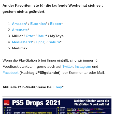
An der Favoritenliste für die laufende Woche hat sich seit
gestern nichts geändert:
Amazon
* /
Euronics
* /
Expert
*
Alternate
*
Müller /
Otto
*
/
Baur
* /
MyToys
MediaMarkt
* (
Tipps
) /
Saturn
*
Medimax
Wenn die PlayStation 5 bei Ihnen eintrifft, sind wir immer für
Feedback dankbar – gerne auch auf
Twitter
,
Instagram
und
Facebook
(Hashtag
#PS5gelandet
), per Kommentar oder Mail.
Aktuelle PS5-Marktpreise
bei
Ebay
*