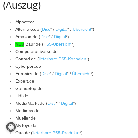
(Auszug)
Alphatecc
Alternate.de (
Disc
* /
Digital
* /
Übersicht
*)
Amazon.de (
Disc
* /
Digital
*)
NEU
Baur.de (
PS5-Übersicht
*)
Computeruniverse.de
Conrad.de (
lieferbare PS5-Konsolen
*)
Cyberport.de
Euronics.de (
Disc
* /
Digital
* /
Übersicht
*)
Expert.de
GameStop.de
Lidl.de
MediaMarkt.de (
Disc
* /
Digital
*)
Medimax.de
Mueller.de
MyToys.de
Otto.de (
lieferbare PS5-Produkte
*)