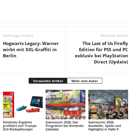
Vorheriger Artikel
Nächster Artikel
Hogwarts Legacy: Warner
The Last of Us Firefly
wirbt mit XXL-Graffiti in
Edition für PS5 und PC
Berlin
exklusiv bei PlayStation
Direct (Update)
Verwandte Artikel
Mehr vom Autor
Nintendo-Ergebnis
Gamescom 2026: Das
Gamescom 2026:
profitiert von Trumps
Programm bei Nintendo
Aussteller, Spiele und
Zoll-Rückzahlungen
(Update)
Highlights in Halle 9