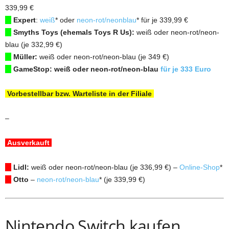
339,99 €
Expert
:
weiß
* oder
neon-rot/neonblau
* für je 339,99 €
Smyths Toys (ehemals Toys R Us):
weiß oder neon-rot/neon-
blau (je 332,99 €)
Müller:
weiß oder neon-rot/neon-blau (je 349 €)
GameStop: weiß oder neon-rot/neon-blau
für je 333 Euro
Vorbestellbar bzw. Warteliste in der Filiale
–
Ausverkauft
Lidl:
weiß oder neon-rot/neon-blau (je 336,99 €) –
Online-Shop
*
Otto
–
neon-rot/neon-blau
* (je 339,99 €)
Nintendo Switch kaufen