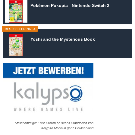
Pokémon Pokopia - Nintendo Switch 2
BESTSELLER NR. 3
Yoshi and the Mysterious Book
Stellenanzeige: Freie Stellen an sechs Standorten von
Kalypso Media in ganz Deutschland