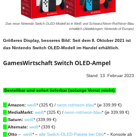
Das neue Nintendo Switch OLED-Modell ist in Weiß und Schwarz/Neon-Rot/Neon-Blau
erhältlich (Abbildungen: Nintendo of Europe)
Größeres Display, besseres Bild: Seit dem 8. Oktober 2021 ist
das Nintendo Switch OLED-Modell im Handel erhältlich.
GamesWirtschaft Switch OLED-Ampel
Stand: 13. Februar 2023
Bestellbar und sofort lieferbar (solange Vorrat reicht)
Amazon:
weiß
* (325 €) /
neon-rot/neon-blau
* (je 339,99 €)
MediaMarkt:
weiß
* (325 €) /
neon-rot/neon-blau
* (je 339,99 €)
Saturn:
weiß
* (339,99 €)
Alternate:
weiß
* (339 €)
Otto
–
weiß
* –
alle Switch-OLED-Pakete bei Otto
* – Konsole ab